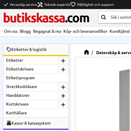
check
handyman
favorite
Personlig service
Teknisk expertis
Pålitlighet och support
butikskassa
.com
Om oss
Blogg
Begagnat & rea
Köp- och leveransvillkor
Kundtjänst
Etiketter & logistik
Datorskåp & serv
Etiketter
Etikettskrivare
Etikettprogram
Streckkodsläsare
Handdatorer
Kortskrivare
Korthållare
Kassor & kassasystem