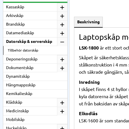
Kassaskåp
Arkivskåp
Beskrivning
Brandskåp
Datamediaskåp
Laptopskåp me
Datorskåp & serverskåp
LSK-1800
är ett stort oc
Tillbehör datorskåp
Skåpet är säkerhetsklas
Deponeringsskåp
stålkonstruktion i 4 mm s
Dokumentskåp
och säkrade gångjärn, så 
Dynamitskåp
Inredning
Hängmappsskåp
I skåpet finns 4 st hyllo
Kemikalieskåp
kyla datorerna är skåpet
Klädskåp
ut från baksidan av skåp
Medicinskåp
Elkodlås
Mobilskåp
LSK-1600 är som standa
Nyckelskåp