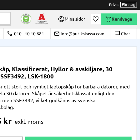
Privat
Företag
Önskelista
Mina sidor
Kundvagn
call
email
chat_bubble_outline
010 - 10 10 681
info@butikskassa.com
Chat
åp, Klassificerat, Hyllor & avskiljare, 30
 SSF3492, LSK-1800
r ett stort och rymligt laptopskåp för bärbara datorer, med
ela 30 datorer. Skåpet är säkerhetsklassat enligt den
rmen SSF3492, vilket godkänns av svenska
sbolag.
6
kr