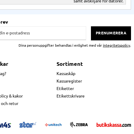
samt avskiljare för datorer.
brev
PRENUMERERA
Dina personuppgifter behandlas i enlighet med vår
integritetspolicy
.
kar
Sortiment
jag?
Kassaskåp
Kassaregister
Etiketter
olicy & kakor
Etikettskrivare
 och retur