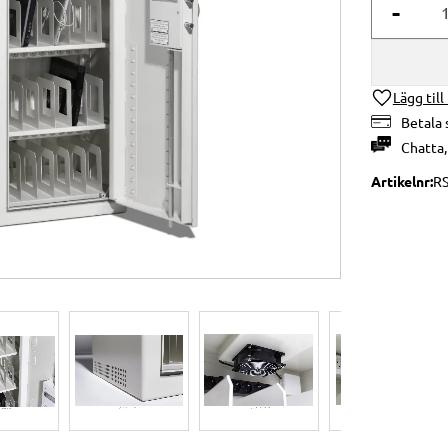
-
Lägg till
Betala 
Chatta
Artikelnr
R