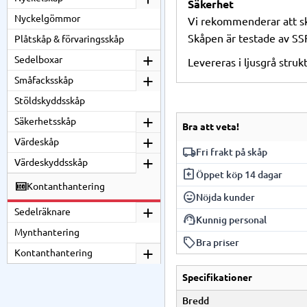
Säkerhet
Nyckelgömmor
Vi rekommenderar att skåp
Skåpen är testade av SS
Plåtskåp & förvaringsskåp
Sedelboxar
Levereras i ljusgrå struk
Småfacksskåp
Stöldskyddsskåp
Säkerhetsskåp
Bra att veta!
Värdeskåp
local_shipping
Fri frakt på skåp
Värdeskyddsskåp
assignment_return
Vi har fri frakt på al
Öppet köp 14 dagar
Kontanthantering
beroende på skåpmodel
sentiment_very_satisfied
Du har 14 dagars öppet
Nöjda kunder
Sedelräknare
support_agent
Vi är stolta över våra
Kunnig personal
Mynthantering
local_offer
Vår personal har gedi
Bra priser
Kontanthantering
Vi erbjuder konkurren
Specifikationer
Bredd