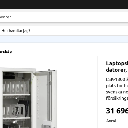
Hur handlar jag?
erskåp
Laptopsk
datorer,
LSK-1800 ä
plats för h
svenska no
försäkring
31 69
Antal