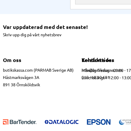
Var uppdaterad med det senaste!
Skriv upp dig på vårt nyhetsbrev
Om oss
Kontakta oss
Telefontider
butikskassa.com (PARMAB Sverige AB)
info@butikskassa.com
Måndag-fredag – 09:00 - 1
Hästmarksvägen 3A
010 - 10 10 681
Lunchstängt – 12:00 - 13:0
891 38 Örnsköldsvik