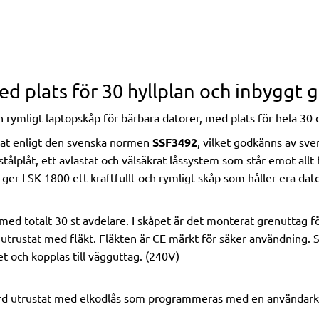
d plats för 30 hyllplan och inbyggt 
h rymligt laptopskåp för bärbara datorer, med plats för hela 30 
sat enligt den svenska normen
SSF3492
, vilket godkänns av sv
tålplåt, ett avlastat och välsäkrat låssystem som står emot allt 
ger LSK-1800 ett kraftfullt och rymligt skåp som håller era dato
r med totalt 30 st avdelare. I skåpet är det monterat grenuttag för
 utrustat med fläkt. Fläkten är CE märkt för säker användning.
et och kopplas till vägguttag. (240V)
rd utrustat med elkodlås som programmeras med en användark