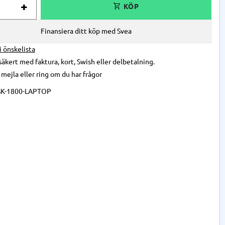
+
Finansiera ditt köp med Svea
 i önskelista
säkert med faktura, kort, Swish eller delbetalning.
,
mejla
eller
ring
om du har frågor
SK-1800-LAPTOP