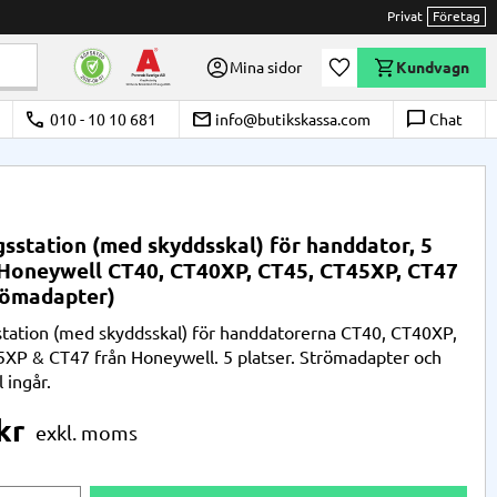
Privat
Företag
Önskelista
Mina sidor
Kundvagn
call
email
chat_bubble_outline
010 - 10 10 681
info@butikskassa.com
Chat
sstation (med skyddsskal) för handdator, 5
 Honeywell CT40, CT40XP, CT45, CT45XP, CT47
trömadapter)
tation (med skyddsskal) för handdatorerna CT40, CT40XP,
XP & CT47 från Honeywell. 5 platser. Strömadapter och
 ingår.
kr