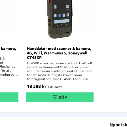
 kamera,
Handdator med scanner & kamera,
4G, WiFi, Warm-swap, Honeywell
CT45XP
 från
gd
CT45XP är en mer avancerad och kraftfull
 FlexRange,
variant av Honeywell CT45 och erbjuder
för att
ännu fler avancerade och unika funktioner
lämning och
för att möta de högsta kraven inom
 även för
företagsmiljöer. Med CT45XP tar du din
fältarbeten.
arbetsprestanda till nästa nivå. Byt lätt ut
18 388
kr
on med hög
batteriet när enheten är på med warm-
robust hölje.
swap funktionen, eller hitta den när den
ad för att
är nedstängd med Device Finder. Med sin
scanner, kamera och robusta design samt
avancerade funktioner kan den användas
inom detaljhandeln, logistik, fältarbeten,
tillverkning och andra branscher. CT45XP
möjliggör inventering, streckkodsläsning,
spårning av försändelser, kundhantering
och mycket mer.
Nyhets