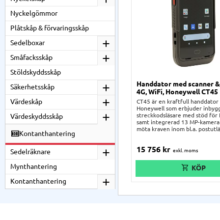
Nyckelgömmor
Plåtskåp & förvaringsskåp
Sedelboxar
Småfacksskåp
Stöldskyddsskåp
Handdator med scanner &
Säkerhetsskåp
4G, WiFi, Honeywell CT45
Värdeskåp
CT45 är en kraftfull handdator
Honeywell som erbjuder inbyg
streckkodsläsare med stöd för
Värdeskyddsskåp
samt integrerad 13 MP-kamera 
möta kraven inom bl.a. postut
Kontanthantering
logistik. Handdatorn lämpar sig
bl.a. detaljhandel, logistik och 
15 756
kr
Den gör allt detta i kombinati
Sedelräknare
prestanda, flexibilitet och ett 
Denna Android-enhet är design
Mynthantering
klara krävande arbetsmiljöer.
Kontanthantering