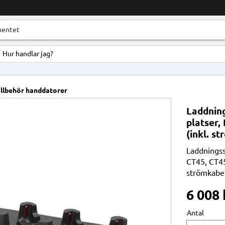
Hur handlar jag?
illbehör handdatorer
Laddning
platser,
(inkl. s
Laddningss
CT45, CT45
strömkabel
6 008
Antal