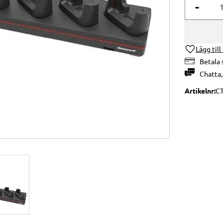
-
Lägg till
Betala 
Chatta
Artikelnr
C