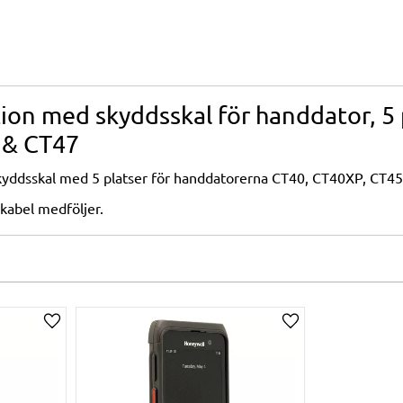
ion med skyddsskal för handdator, 5 
 & CT47
yddsskal med 5 platser för handdatorerna CT40, CT40XP, CT45
kabel medföljer.
Lägg till i önskelista
Lägg till i önskelis