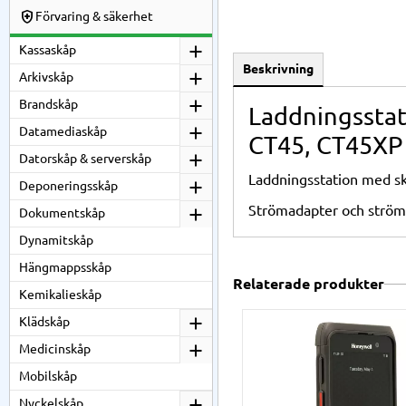
Förvaring & säkerhet
Kassaskåp
Beskrivning
Arkivskåp
Brandskåp
Laddningsstat
Datamediaskåp
CT45, CT45XP
Datorskåp & serverskåp
Laddningsstation med sk
Deponeringsskåp
Strömadapter och ström
Dokumentskåp
Dynamitskåp
Hängmappsskåp
Relaterade produkter
Kemikalieskåp
Klädskåp
Medicinskåp
Mobilskåp
Nyckelskåp