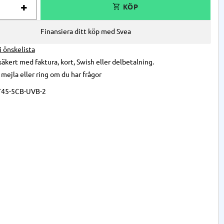
+
Finansiera ditt köp med Svea
 i önskelista
säkert med faktura, kort, Swish eller delbetalning.
,
mejla
eller
ring
om du har frågor
T45-5CB-UVB-2