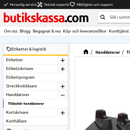
check
handyman
favorite
Personlig service
Teknisk expertis
Pålitlighet och support
butikskassa
.com
Om oss
Blogg
Begagnat & rea
Köp- och leveransvillkor
Kundtjänst
Etiketter & logistik
Handdatorer
T
Etiketter
Etikettskrivare
Etikettprogram
Streckkodsläsare
Handdatorer
Tillbehör handdatorer
Kortskrivare
Korthållare