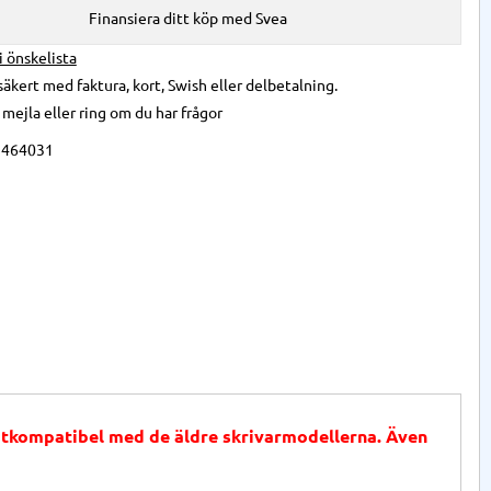
Finansiera ditt köp med Svea
 i önskelista
säkert med faktura, kort, Swish eller delbetalning.
,
mejla
eller
ring
om du har frågor
9464031
kåtkompatibel med de äldre skrivarmodellerna. Även