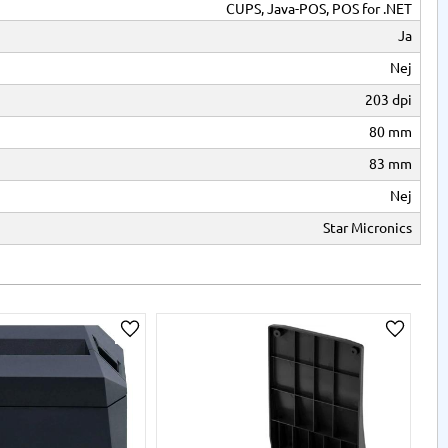
CUPS, Java-POS, POS for .NET
Ja
Nej
203 dpi
80 mm
83 mm
Nej
Star Micronics
a
Lägg till i önskelista
Lägg til