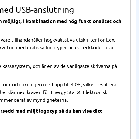
e med USB-anslutning
m möjligt, i kombination med hög funktionalitet och
vare tillhandahåller högkvalitativa utskrifter för t.ex.
 kvitton med grafiska logotyper och streckkoder utan
 kassasystem, och är en av de vanligaste skrivarna på
römförbrukningen med upp till 40%, vilket resulterar i
ller därmed kraven för Energy Star®. Elektronisk
kommenderat av myndigheterna.
örsedd med miljölogotyp så du kan visa ditt