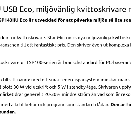
U USB Eco, miljövänlig kvittoskrivar
SP143IIU Eco är utvecklad för att påverka miljön så lite so
den för kvittoskrivare. Star Micronics nya miljövänliga kvittoskri
anschen till ett fantastiskt pris. Den skriver även ut komplexa
oskrivare ur TSP100-serien är branschstandard för PC-baserade
 till sitt namn: med ett smart energisparsystem minskar man st
lott 30 W vid utskrift och 5 W i standby-läge. Skrivaren uppfy
vmärket drar generellt 20-30% mindre ström än vad som är re
med alla tillbehör och program som standard i lådan.
Den är f
kunden.