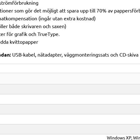
 strömförbrukning
ioner som gör det möjligt att spara upp till 70% av pappersfö
imatkompensation (ingår utan extra kostnad)
äller både skrivaren och saxen)
ter för grafik och TrueType.
adda kvittopapper
ådan:
USB-kabel, nätadapter, väggmonteringssats och CD-skiva 
Windows XP, Win