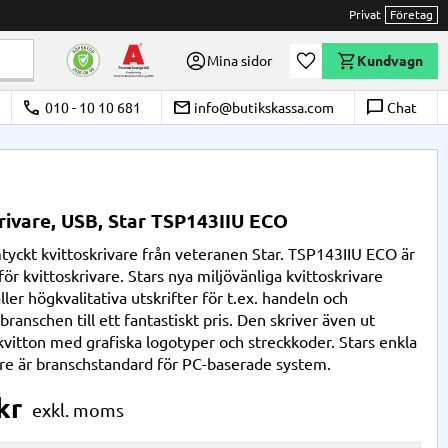
Privat
Företag
Önskelista
Mina sidor
Kundvagn
call
email
chat_bubble_outline
010 - 10 10 681
info@butikskassa.com
Chat
rivare, USB, Star TSP143IIU ECO
yckt kvittoskrivare från veteranen Star. TSP143IIU ECO är
ör kvittoskrivare. Stars nya miljövänliga kvittoskrivare
ller högkvalitativa utskrifter för t.ex. handeln och
ranschen till ett fantastiskt pris. Den skriver även ut
vitton med grafiska logotyper och streckkoder. Stars enkla
re är branschstandard för PC-baserade system.
kr