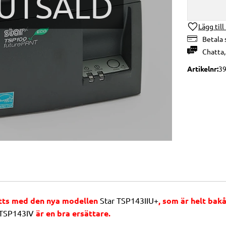
UTSÅLD
Lägg till
Betala 
Chatta
Artikelnr
3
tts med den nya modellen
Star TSP143IIU+
, som är helt ba
 TSP143IV
är en bra ersättare.