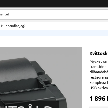
Hur handlar jag?
Kvittosk
Mycket omt
framtiden f
tillhandahå
restaurangb
komplexa k
USB-skriva
1 896