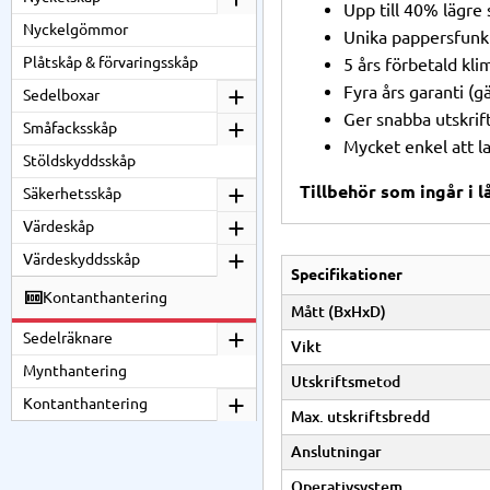
Upp till 40% lägre
Nyckelgömmor
Unika pappersfunkt
Plåtskåp & förvaringsskåp
5 års förbetald kl
Fyra års garanti (g
Sedelboxar
Ger snabba utskrif
Småfacksskåp
Mycket enkel att l
Stöldskyddsskåp
Tillbehör som ingår i l
Säkerhetsskåp
Värdeskåp
Värdeskyddsskåp
Specifikationer
Kontanthantering
Mått (BxHxD)
Sedelräknare
Vikt
Mynthantering
Utskriftsmetod
Kontanthantering
Max. utskriftsbredd
Anslutningar
Operativsystem