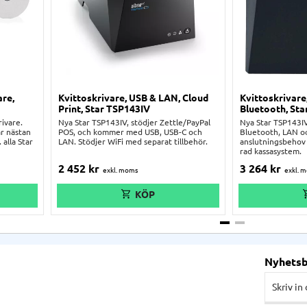
are,
Kvittoskrivare, USB & LAN, Cloud
Kvittoskrivare
Print, Star TSP143IV
Bluetooth, Sta
rivare.
Nya Star TSP143IV, stödjer Zettle/PayPal
Nya Star TSP143I
ar nästan
POS, och kommer med USB, USB-C och
Bluetooth, LAN oc
 alla Star
LAN. Stödjer WiFi med separat tillbehör.
anslutningsbehov 
rad kassasystem.
2 452
kr
3 264
kr
Nyhets