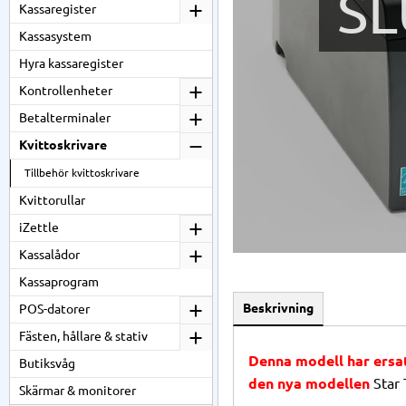
SL
Kassaregister
Kassasystem
Hyra kassaregister
Kontrollenheter
Betalterminaler
Kvittoskrivare
Tillbehör kvittoskrivare
Kvittorullar
iZettle
Kassalådor
Kassaprogram
Beskrivning
POS-datorer
Fästen, hållare & stativ
Denna modell har ersa
Butiksvåg
den nya modellen
Star
Skärmar & monitorer