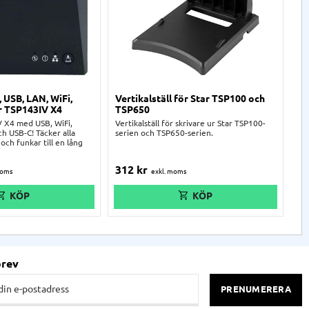
, USB, LAN, WiFi,
Vertikalställ för Star TSP100 och
St
r TSP143IV X4
TSP650
oc
V X4 med USB, WiFi,
Vertikalställ för skrivare ur Star TSP100-
St
h USB-C! Täcker alla
serien och TSP650-serien.
kv
och funkar till en lång
TS
smu
312
kr
2
brev
PRENUMERERA