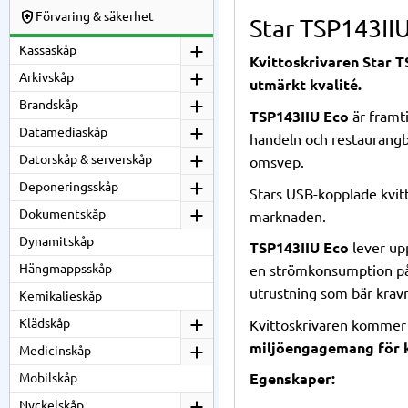
Förvaring & säkerhet
Star TSP143II
Kassaskåp
Kvittoskrivaren Star T
Arkivskåp
utmärkt kvalité.
Brandskåp
TSP143IIU Eco
är framti
Datamediaskåp
handeln och restaurangbr
Datorskåp & serverskåp
omsvep.
Deponeringsskåp
Stars USB-kopplade kvitt
Dokumentskåp
marknaden.
Dynamitskåp
TSP143IIU Eco
lever upp
Hängmappsskåp
en strömkonsumption på b
utrustning som bär kra
Kemikalieskåp
Klädskåp
Kvittoskrivaren kommer 
miljöengagemang för 
Medicinskåp
Mobilskåp
Egenskaper:
Nyckelskåp