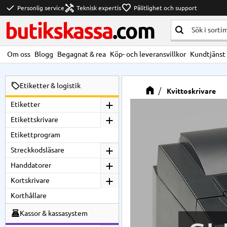
check
handyman
favorite
Personlig service
Teknisk expertis
Pålitlighet och support
butikskassa
.com
Om oss
Blogg
Begagnat & rea
Köp- och leveransvillkor
Kundtjänst
Etiketter & logistik
Kvittoskrivare
Etiketter
Etikettskrivare
Etikettprogram
Streckkodsläsare
Handdatorer
Kortskrivare
Korthållare
Kassor & kassasystem