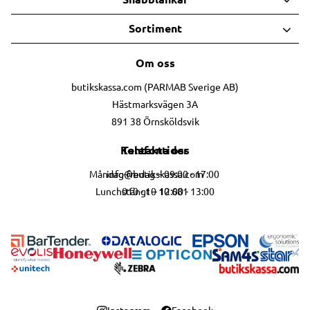
Sortiment
Om oss
butikskassa.com (PARMAB Sverige AB)
Hästmarksvägen 3A
891 38 Örnsköldsvik
Telefontider
Kontakta oss
info@butikskassa.com
Måndag-fredag – 09:00 - 17:00
010 - 10 10 681
Lunchstängt – 12:00 - 13:00