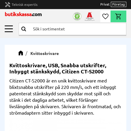
handyman
Privat
Företag
Teknisk expertis
Meny
butikskassa
.com
Önskelista
Kundvag
Kvittoskrivare
Kvittoskrivare, USB, Snabba utskrifter,
Inbyggt stänkskydd, Citizen CT-S2000
Citizen CT-S2000 är en unik kvittoskrivare med
blixtsnabba utskrifter på 220 mm/s, och ett inbyggt
patenterat stänkskydd som skyddar mot spill och
stänk i det dagliga arbetet, vilket förlänger
livslängden på skrivaren. Skrivaren är frontmatad, och
strömadaptern sitter inbyggd i skrivaren.