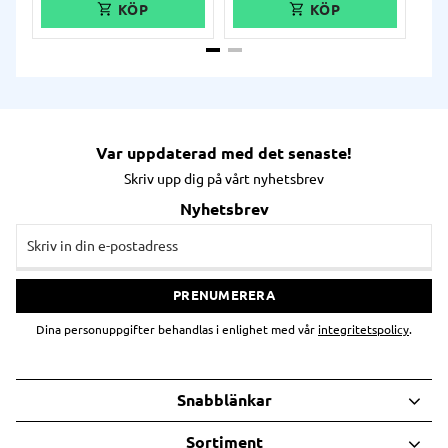
ans
TM-
int
Med
skri
kom
dat
sma
hjä
tek
Var uppdaterad med det senaste!
Skriv upp dig på vårt nyhetsbrev
Nyhetsbrev
PRENUMERERA
Dina personuppgifter behandlas i enlighet med vår
integritetspolicy
.
Snabblänkar
Sortiment