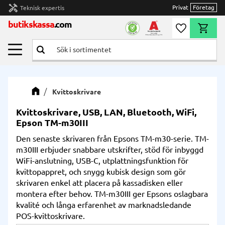
handyman
Privat
Företag
Teknisk expertis
Meny
butikskassa
.com
Önskelista
Kundvag
Kvittoskrivare
Kvittoskrivare, USB, LAN, Bluetooth, WiFi,
Epson TM-m30III
Den senaste skrivaren från Epsons TM-m30-serie. TM-
m30III erbjuder snabbare utskrifter, stöd för inbyggd
WiFi-anslutning, USB-C, utplattningsfunktion för
kvittopappret, och snygg kubisk design som gör
skrivaren enkel att placera på kassadisken eller
montera efter behov. TM-m30III ger Epsons oslagbara
kvalité och långa erfarenhet av marknadsledande
POS-kvittoskrivare.