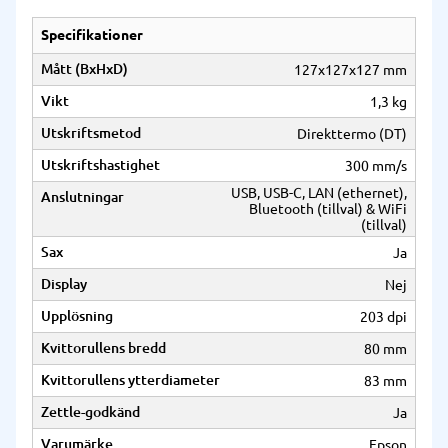
Specifikationer
Mått (BxHxD)
127x127x127 mm
Vikt
1,3 kg
Utskriftsmetod
Direkttermo (DT)
Utskriftshastighet
300 mm/s
USB, USB-C, LAN (ethernet),
Anslutningar
Bluetooth (tillval) & WiFi
(tillval)
Sax
Ja
Display
Nej
Upplösning
203 dpi
Kvittorullens bredd
80 mm
Kvittorullens ytterdiameter
83 mm
Zettle-godkänd
Ja
Varumärke
Epson