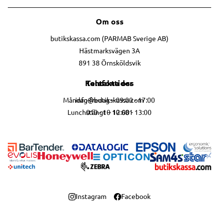
Om oss
butikskassa.com (PARMAB Sverige AB)
Hästmarksvägen 3A
891 38 Örnsköldsvik
Telefontider
Kontakta oss
info@butikskassa.com
Måndag-fredag – 09:00 - 17:00
010 - 10 10 681
Lunchstängt – 12:00 - 13:00
Instagram
Facebook