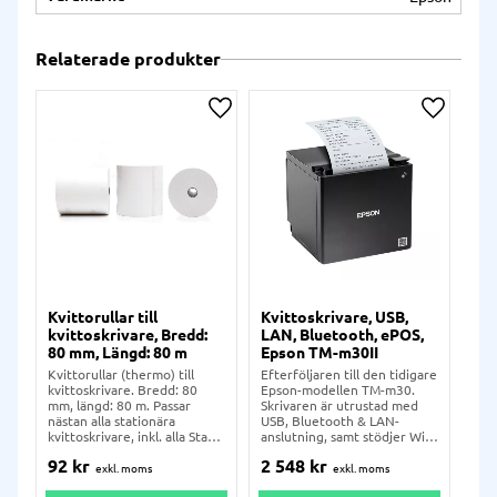
Relaterade produkter
Lägg till i önskelista
Lägg till
Kvittorullar till
Kvittoskrivare, USB,
Kvi
kvittoskrivare, Bredd:
LAN, Bluetooth, ePOS,
LAN
80 mm, Längd: 80 m
Epson TM-m30II
eP
Kvittorullar (thermo) till
Efterföljaren till den tidigare
Kvi
kvittoskrivare. Bredd: 80
Epson-modellen TM-m30.
m30
mm, längd: 80 m. Passar
Skrivaren är utrustad med
flex
nästan alla stationära
USB, Bluetooth & LAN-
Eps
kvittoskrivare, inkl. alla Star
anslutning, samt stödjer WiFi
fler
TSP-skrivare.
med ett separat ti
kunn
92
kr
2 548
kr
2 
där 
kom