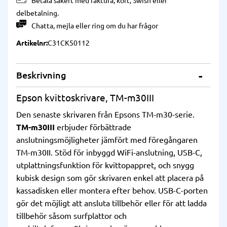
Betala säkert med faktura, kort, Swish eller
delbetalning.
Chatta
,
mejla
eller
ring
om du har frågor
Artikelnr
C31CK50112
Beskrivning
Epson kvittoskrivare, TM-m30III
Den senaste skrivaren från Epsons TM-m30-serie.
TM-m30III
erbjuder förbättrade
anslutningsmöjligheter jämfört med föregångaren
TM-m30II. Stöd för inbyggd WiFi-anslutning, USB-C,
utplattningsfunktion för kvittopappret, och snygg
kubisk design som gör skrivaren enkel att placera på
kassadisken eller montera efter behov. USB-C-porten
gör det möjligt att ansluta tillbehör eller för att ladda
tillbehör såsom surfplattor och