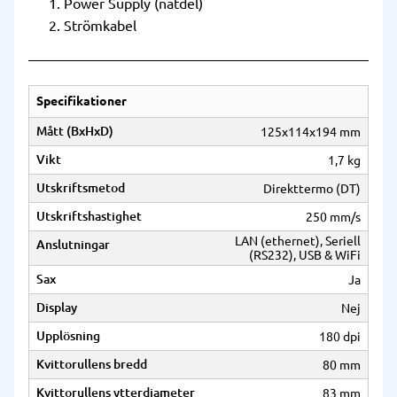
Power Supply (nätdel)
Strömkabel
Specifikationer
Mått (BxHxD)
125x114x194 mm
Vikt
1,7 kg
Utskriftsmetod
Direkttermo (DT)
Utskriftshastighet
250 mm/s
LAN (ethernet), Seriell
Anslutningar
(RS232), USB & WiFi
Sax
Ja
Display
Nej
Upplösning
180 dpi
Kvittorullens bredd
80 mm
Kvittorullens ytterdiameter
83 mm