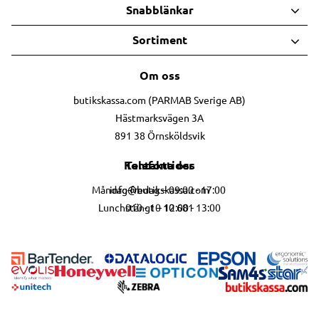
Snabblänkar
Sortiment
Om oss
butikskassa.com (PARMAB Sverige AB)
Hästmarksvägen 3A
891 38 Örnsköldsvik
Telefontider
Kontakta oss
info@butikskassa.com
Måndag-fredag – 09:00 - 17:00
010 - 10 10 681
Lunchstängt – 12:00 - 13:00