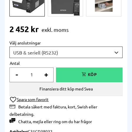
2 452
kr
Välj anslutningar
Antal
-
+
Finansiera ditt köp med Svea
Lägg till i önskelista
Betala säkert med faktura, kort, Swish eller
delbetalning.
Chatta
,
mejla
eller
ring
om du har frågor
Artikelnr
C31CD38032