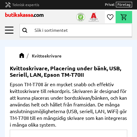
handyman
Privat
Företag
Teknisk expertis
Meny
butikskassa
.com
Önskelista
Kundvag
Kvittoskrivare
Kvittoskrivare, Placering under bänk, USB,
Seriell, LAN, Epson TM-T70II
Epson TM-T70II är en mycket snabb och effektiv
kvittoskrivare till rekordpris. Skrivaren är designad för
att kunna placeras under bordsskivan/bänken, och kan
användas helt och hållet från framsidan. De många
anslutningsmöjligheterna (USB, seriell, LAN, WiFi) gör
TM-T70II till en mångsidig skrivare som kan integreras
i många olika system.