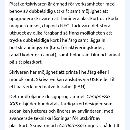
Plastkortskrivaren är ämnad för verksamheter med
behov av dubbelsidig utskrift samt möjlighet att
uppgradera skrivaren att laminera plastkort och koda
magnetremsor, chip och NFC. Tack vare det stora
utbudet av olika färgband så finns möjligheten att
trycka dubbelsidiga kort i helfärg samt lägga in
bortskrapningsytor (t.ex. för aktiveringskoder,
rabattkoder och annat), samt hologram-film och annat
på sitt plastkort.
Skrivaren har möjlighet att printa i helfärg eller i
monokromt. Skrivaren kan anslutas via USB eller till
ett nätverk med nätverkskabel (LAN).
Det medföljande designprogrammet
Cardpresso
XXS
erbjuder hundratals färdiga kortdesigner som
sedan kan justeras och ändras av användaren, med
avancerade tekniska lösningar för utskrift av
plastkort. Skrivaren och
Cardpresso
fungerar både till