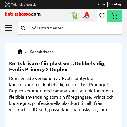
handyman
Privat
Företag
Teknisk expertis
Meny
butikskassa
.com
Önskelista
Kundvag
Kortskrivare
Kortskrivare för plastkort, Dubbelsidig,
Evolis Primacy 2 Duplex
Den senaste versionen av Evolis omtyckta
kortskrivare för dubbelsidiga utskrifter. Primacy 2
Duplex kommer med samma smarta funktioner och
flexibla användning som sin föregångare. Printa och
koda egna, professionella plastkort till allt från
visitkort till ID-kort, passerkort, namnskyltar, mm.