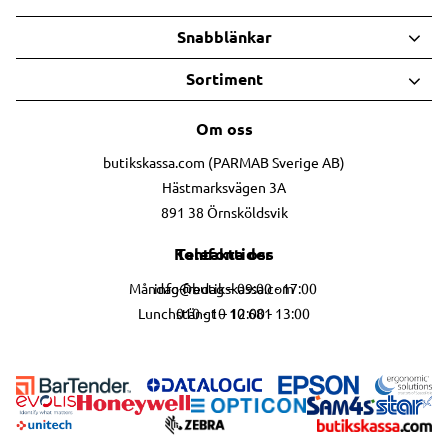
Snabblänkar
Sortiment
Om oss
butikskassa.com (PARMAB Sverige AB)
Hästmarksvägen 3A
891 38 Örnsköldsvik
Telefontider
Kontakta oss
info@butikskassa.com
Måndag-fredag – 09:00 - 17:00
010 - 10 10 681
Lunchstängt – 12:00 - 13:00