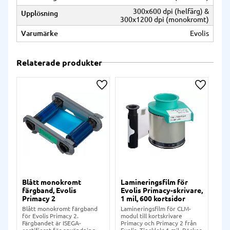
300x600 dpi (helfärg) &
Upplösning
300x1200 dpi (monokromt)
Varumärke
Evolis
Relaterade produkter
Lägg till i önskelista
Lägg till
Blått monokromt
Lamineringsfilm för
Fä
färgband, Evolis
Evolis Primacy-skrivare,
bor
Primacy 2
1 mil, 600 kortsidor
off
Pr
Blått monokromt färgband
Lamineringsfilm för CLM-
för Evolis Primacy 2.
modul till kortskrivare
Fär
Färgbandet är ISEGA-
Primacy och Primacy 2 från
avs