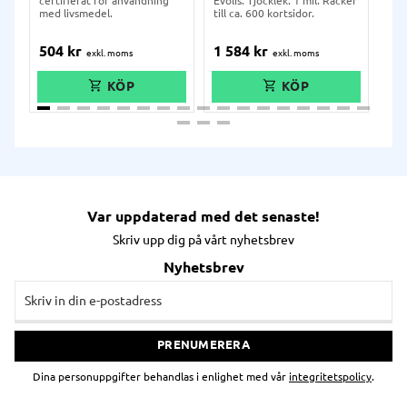
certifierat för användning
Evolis. Tjocklek: 1 mil. Räcker
ban
med livsmedel.
till ca. 600 kortsidor.
en 
plas
ell
504
kr
1 584
kr
70
Var uppdaterad med det senaste!
Skriv upp dig på vårt nyhetsbrev
Nyhetsbrev
PRENUMERERA
Dina personuppgifter behandlas i enlighet med vår
integritetspolicy
.