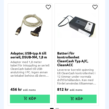
Lägg till i önskelista
Lägg till
Adapter, USB-typ A till
Batteri för
Ra
seriell, DSUB-9M, 1,8 m
kontrollenhet
två
CleanCash Typ A/C,
1 
Adapter med 1,8 meter
CleanACC
kabel för inkoppling av seriell
För
CleanCash-kabel till USB-
Cle
Levererar korrekt spänning
anslutning i PC. Ingen annan
Utd
till CleanCash kontrollenhet i
seriekabel behövs då denna
och 
12 timmar under normala
kan kopplas direkt.
utl
driftförhållanden. Kan med
fun
fördel användas tillsammans
höj
med mobila kassasystem eller
456
kr
2 
812
kr
Lev
där ordinarie spänningskälla
skr
är osäker eller instabil.