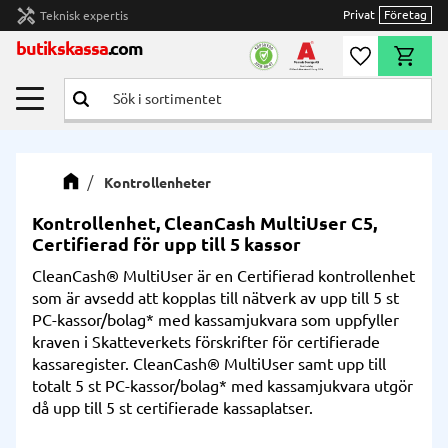
handyman
Privat
Företag
Teknisk expertis
Meny
butikskassa
.com
Önskelista
Kundvag
Kontrollenheter
Kontrollenhet, CleanCash MultiUser C5,
Certifierad för upp till 5 kassor
CleanCash® MultiUser är en Certifierad kontrollenhet
som är avsedd att kopplas till nätverk av upp till 5 st
PC-kassor/bolag* med kassamjukvara som uppfyller
kraven i Skatteverkets förskrifter för certifierade
kassaregister. CleanCash® MultiUser samt upp till
totalt 5 st PC-kassor/bolag* med kassamjukvara utgör
då upp till 5 st certifierade kassaplatser.