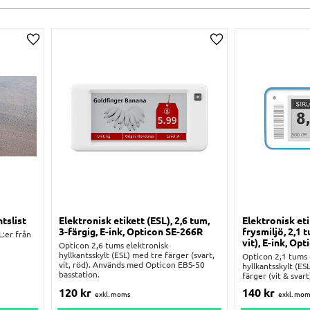
Lägg till i önskelista
Lägg till i önskelist
tslist
Elektronisk etikett (ESL), 2,6 tum,
Elektronisk eti
3-färgig, E-ink, Opticon SE-266R
frysmiljö, 2,1 t
L:er från
vit), E-ink, Op
Opticon 2,6 tums elektronisk
hyllkantsskylt (ESL) med tre färger (svart,
Opticon 2,1 tums 
vit, röd). Används med Opticon EBS-50
hyllkantsskylt (ESL
basstation.
färger (vit & svart)
120
kr
140
kr