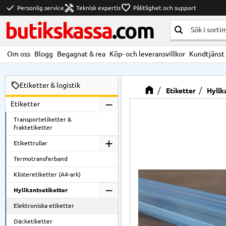
check
handyman
favorite
Personlig service
Teknisk expertis
Pålitlighet och support
butikskassa
.com
Om oss
Blogg
Begagnat & rea
Köp- och leveransvillkor
Kundtjänst
Etiketter & logistik
Etiketter
Hyllk
Etiketter
Transportetiketter &
fraktetiketter
Etikettrullar
Termotransferband
Klisteretiketter (A4-ark)
Hyllkantsetiketter
Elektroniska etiketter
Däcketiketter