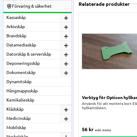
Relaterade produkter
Förvaring & säkerhet
Kassaskåp
Arkivskåp
Brandskåp
Datamediaskåp
Datorskåp & serverskåp
Deponeringsskåp
Dokumentskåp
Dynamitskåp
Hängmappsskåp
Verktyg för Opticon hyllkan
Kemikalieskåp
Används för att montera bort ES
hyllkantslisten.
Klädskåp
Medicinskåp
Mobilskåp
56
kr
Nyckelskåp