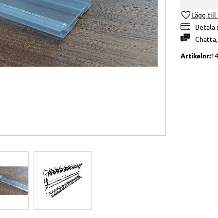
Lägg till
Betala 
Chatta
Artikelnr
1