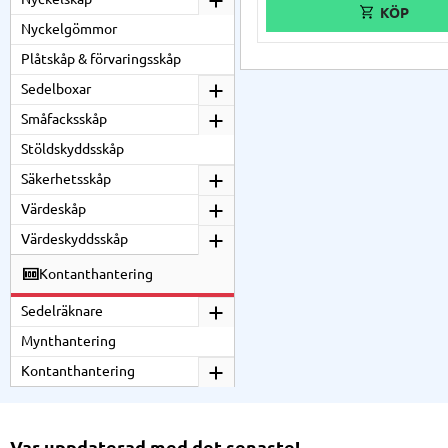
Nyckelgömmor
Plåtskåp & förvaringsskåp
Sedelboxar
Småfacksskåp
Stöldskyddsskåp
Säkerhetsskåp
Värdeskåp
Värdeskyddsskåp
Kontanthantering
Sedelräknare
Mynthantering
Kontanthantering
Var uppdaterad med det senaste!