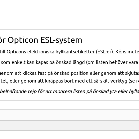
för Opticon ESL-system
till Opticons elektroniska hyllkantsetiketter (ESL:er). Köps mete
l som enkelt kan kapas på önskad längd (om listen behöver vara
 genom att klickas fast på önskad position eller genom att skjut
lutet, eller genom att knäppas bort med ett särskilt verktyg (se r
elhäftande tejp för att montera listen på önskad yta eller hylla