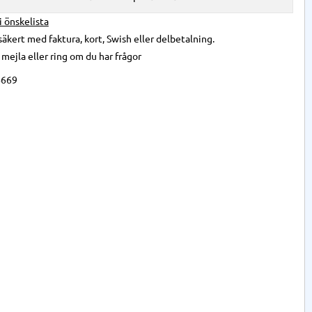
 i önskelista
säkert med faktura, kort, Swish eller delbetalning.
,
mejla
eller
ring
om du har frågor
4669