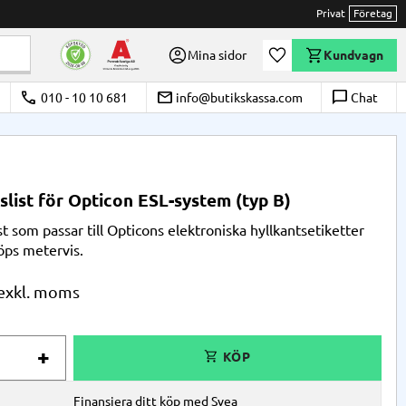
Privat
Företag
Önskelista
Mina sidor
Kundvagn
call
email
chat_bubble_outline
010 - 10 10 681
info@butikskassa.com
Chat
slist för Opticon ESL-system (typ B)
st som passar till Opticons elektroniska hyllkantsetiketter
Köps metervis.
+
Finansiera ditt köp med Svea