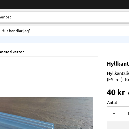
Hur handlar jag?
antsetiketter
Hyllkant
Hyllkantsli
(ESL:er). 
40
kr
Antal
-