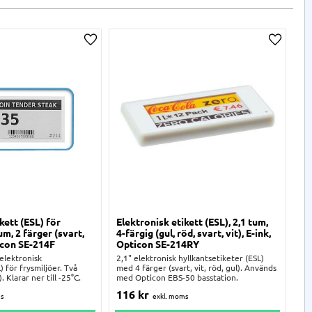
a
Lägg till i önskelista
Lägg til
kett (ESL) för
Elektronisk etikett (ESL), 2,1 tum,
El
um, 2 färger (svart,
4-färgig (gul, röd, svart, vit), E-ink,
3-
ticon SE-214F
Opticon SE-214RY
2,1
med
elektronisk
2,1" elektronisk hyllkantsetiketer (ESL)
me
) för frysmiljöer. Två
med 4 färger (svart, vit, röd, gul). Används
. Klarar ner till -25°C.
med Opticon EBS-50 basstation.
1
116
kr