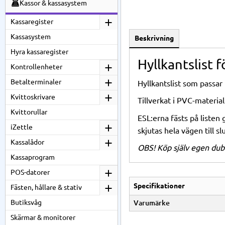
Kassor & kassasystem
Kassaregister
Kassasystem
Beskrivning
Hyra kassaregister
Hyllkantslist 
Kontrollenheter
Betalterminaler
Hyllkantslist som passar 
Kvittoskrivare
Tillverkat i PVC-materia
Kvittorullar
ESL:erna fästs på listen
iZettle
skjutas hela vägen till s
Kassalådor
OBS! Köp själv egen dubb
Kassaprogram
POS-datorer
Specifikationer
Fästen, hållare & stativ
Butiksvåg
Varumärke
Skärmar & monitorer