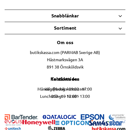
Snabblänkar
Sortiment
Om oss
butikskassa.com (PARMAB Sverige AB)
Hästmarksvägen 3A
891 38 Örnsköldsvik
Telefontider
Kontakta oss
info@butikskassa.com
Måndag-fredag – 09:00 - 17:00
010 - 10 10 681
Lunchstängt – 12:00 - 13:00