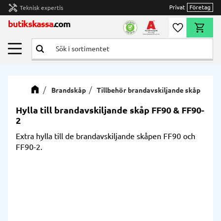
handyman
Privat
Företag
Teknisk expertis
Meny
butikskassa
.com
Önskelista
Kundvag
Brandskåp
Tillbehör brandavskiljande skåp
Hylla till brandavskiljande skåp FF90 & FF90-
2
Extra hylla till de brandavskiljande skåpen FF90 och
FF90-2.