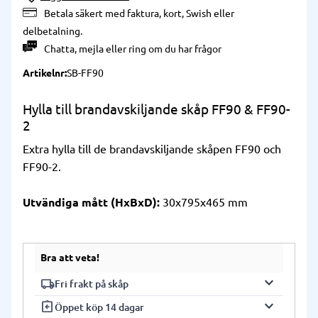
Betala säkert med faktura, kort, Swish eller
delbetalning.
Chatta
,
mejla
eller
ring
om du har frågor
Artikelnr
SB-FF90
Hylla till brandavskiljande skåp FF90 & FF90-
2
Extra hylla till de brandavskiljande skåpen FF90 och
FF90-2.
Utvändiga mått (HxBxD):
30x795x465 mm
Bra att veta!
keyboard_arrow_down
local_shipping
Fri frakt på skåp
keyboard_arrow_down
assignment_return
Vi har fri frakt på alla våra skåp. Frakten
Öppet köp 14 dagar