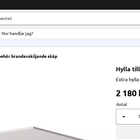
Hur handlar jag?
lbehör brandavskiljande skåp
Hylla ti
Extra hylla
2 180
Antal
-