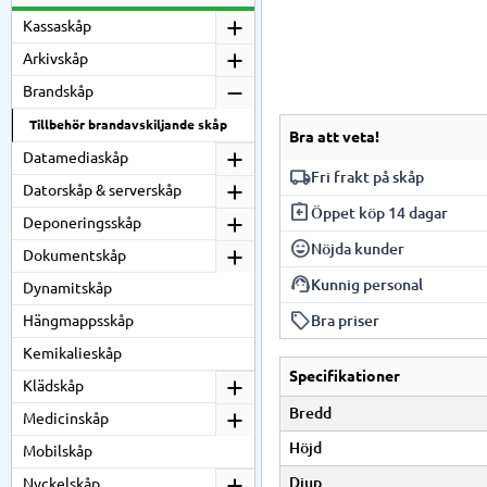
Kassaskåp
Arkivskåp
Brandskåp
Tillbehör brandavskiljande skåp
Bra att veta!
Datamediaskåp
local_shipping
Fri frakt på skåp
Datorskåp & serverskåp
assignment_return
Vi har fri frakt på al
Öppet köp 14 dagar
Deponeringsskåp
beroende på skåpmodel
sentiment_very_satisfied
Du har 14 dagars öppet
Nöjda kunder
Dokumentskåp
support_agent
Vi är stolta över våra
Kunnig personal
Dynamitskåp
local_offer
Vår personal har gedi
Bra priser
Hängmappsskåp
Kemikalieskåp
Vi erbjuder konkurren
Specifikationer
Klädskåp
Bredd
Medicinskåp
Höjd
Mobilskåp
Djup
Nyckelskåp