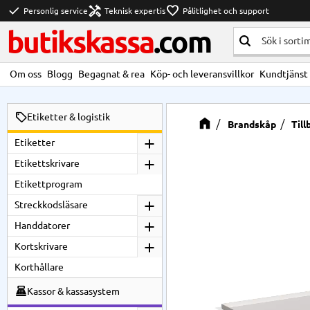
check
handyman
favorite
Personlig service
Teknisk expertis
Pålitlighet och support
butikskassa
.com
Om oss
Blogg
Begagnat & rea
Köp- och leveransvillkor
Kundtjänst
Etiketter & logistik
Brandskåp
Til
Etiketter
Etikettskrivare
Etikettprogram
Streckkodsläsare
Handdatorer
Kortskrivare
Korthållare
Kassor & kassasystem