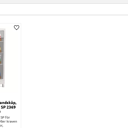
Lägg till i önskelista
randskåp,
, SP 2369
0
 SP för
ller kraven
or,