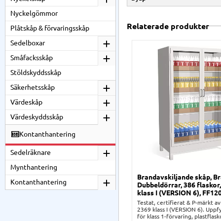
Nyckelgömmor
Relaterade produkter
Plåtskåp & förvaringsskåp
Sedelboxar
Småfacksskåp
Stöldskyddsskåp
Säkerhetsskåp
Värdeskåp
Värdeskyddsskåp
Kontanthantering
Sedelräknare
Mynthantering
Brandavskiljande skåp, B
Kontanthantering
Dubbeldörrar, 386 flaskor
klass I (VERSION 6), FF12
Testat, certifierat & P-märkt av
2369 klass I (VERSION 6). Uppfy
för klass 1-förvaring, plastflask