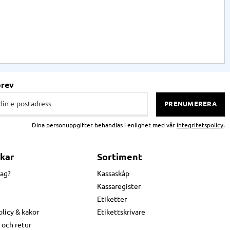
brev
PRENUMERERA
Dina personuppgifter behandlas i enlighet med vår
integritetspolicy
.
kar
Sortiment
jag?
Kassaskåp
Kassaregister
Etiketter
olicy & kakor
Etikettskrivare
 och retur