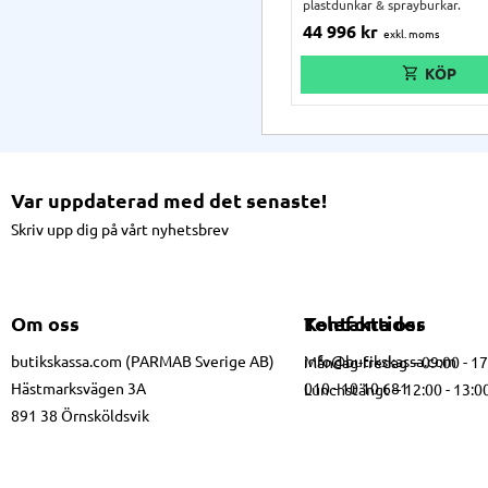
plastdunkar & sprayburkar.
44 996
kr
Var uppdaterad med det senaste!
Skriv upp dig på vårt nyhetsbrev
Om oss
Kontakta oss
Telefontider
butikskassa.com (PARMAB Sverige AB)
info@butikskassa.com
Måndag-fredag – 09:00 - 1
Hästmarksvägen 3A
010 - 10 10 681
Lunchstängt – 12:00 - 13:0
891 38 Örnsköldsvik