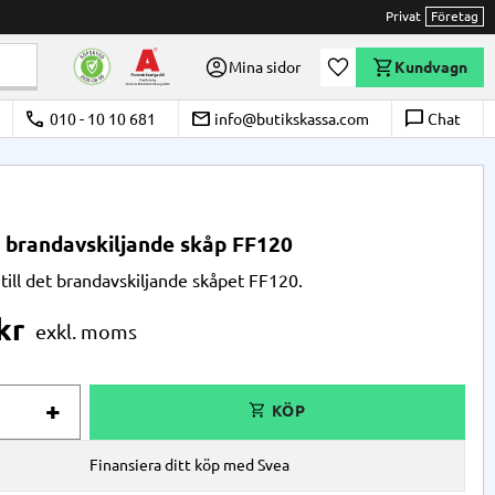
Privat
Företag
Önskelista
Mina sidor
Kundvagn
call
email
chat_bubble_outline
010 - 10 10 681
info@butikskassa.com
Chat
ll brandavskiljande skåp FF120
 till det brandavskiljande skåpet FF120.
kr
+
Finansiera ditt köp med Svea