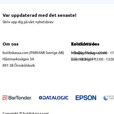
Var uppdaterad med det senaste!
Skriv upp dig på vårt nyhetsbrev
Om oss
Kontakta oss
Telefontider
butikskassa.com (PARMAB Sverige AB)
info@butikskassa.com
Måndag-fredag – 09:00 - 1
Hästmarksvägen 3A
010 - 10 10 681
Lunchstängt – 12:00 - 13:0
891 38 Örnsköldsvik
Copyright © butikskassa.com