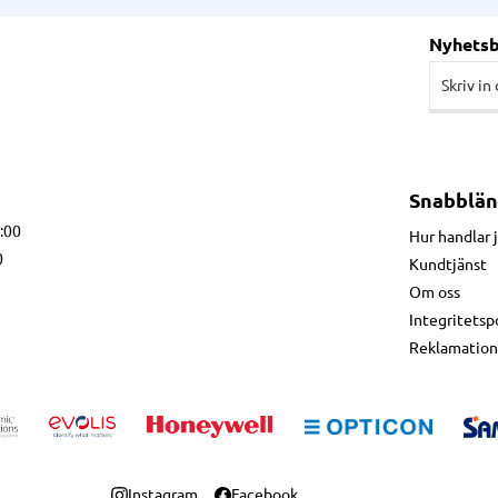
Nyhets
Snabblän
7:00
Hur handlar 
0
Kundtjänst
Om oss
Integritetsp
Reklamation
Instagram
Facebook