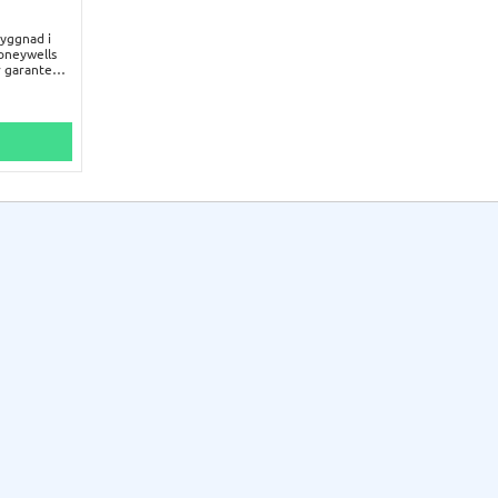
byggnad i
Honeywells
 garanterar
 Den
et
p.