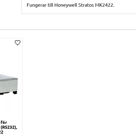
Fungerar till Honeywell Stratos MK2422.
Lägg till i önskelista
 för
 (RS232),
22