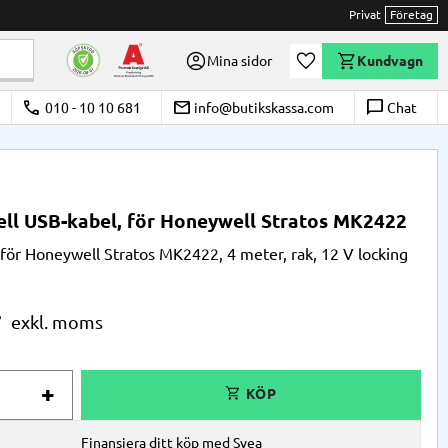
Privat
Företag
Önskelista
Mina sidor
Kundvagn
call
email
chat_bubble_outline
010 - 10 10 681
info@butikskassa.com
Chat
ll USB-kabel, för Honeywell Stratos MK2422
för Honeywell Stratos MK2422, 4 meter, rak, 12 V locking
r
+
Finansiera ditt köp med Svea