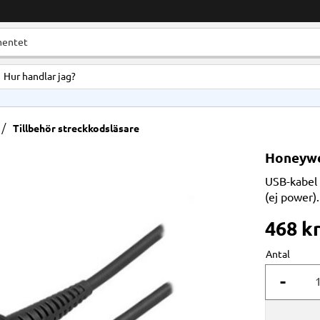
Hur handlar jag?
Tillbehör streckkodsläsare
Honeywe
USB-kabel 
(ej power).
468
k
Antal
-