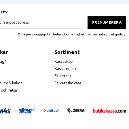
brev
PRENUMERERA
Dina personuppgifter behandlas i enlighet med vår
integritetspolicy
.
kar
Sortiment
jag?
Kassaskåp
Kassaregister
Etiketter
olicy & kakor
Etikettskrivare
 och retur