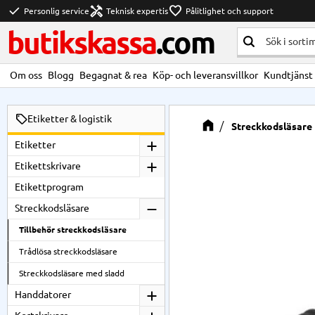
check
handyman
favorite
Personlig service
Teknisk expertis
Pålitlighet och support
butikskassa
.com
Om oss
Blogg
Begagnat & rea
Köp- och leveransvillkor
Kundtjänst
Etiketter & logistik
Streckkodsläsare
Etiketter
Etikettskrivare
Etikettprogram
Streckkodsläsare
Tillbehör streckkodsläsare
Trådlösa streckkodsläsare
Streckkodsläsare med sladd
Handdatorer