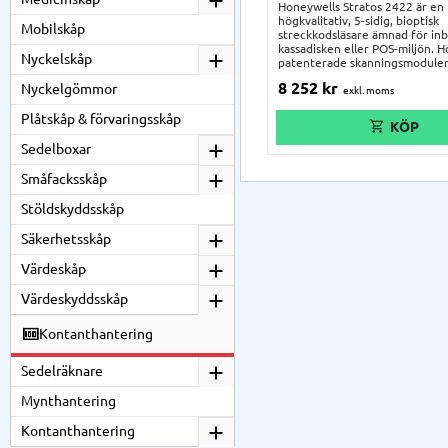
Honeywells Stratos 2422 är en
högkvalitativ, 5-sidig, bioptisk
Mobilskåp
streckkodsläsare ämnad för in
kassadisken eller POS-miljön. 
Nyckelskåp
patenterade skanningsmoduler
hög pålitlighet i skanningarna.
8 252
kr
Nyckelgömmor
modulära designen förenklar
installationen och håller
Plåtskåp & förvaringsskåp
underhållskostnader nere, vilk
säkerställer ett långsiktigt inkö
Sedelboxar
Småfacksskåp
Stöldskyddsskåp
Säkerhetsskåp
Värdeskåp
Värdeskyddsskåp
Kontanthantering
Sedelräknare
Mynthantering
Kontanthantering