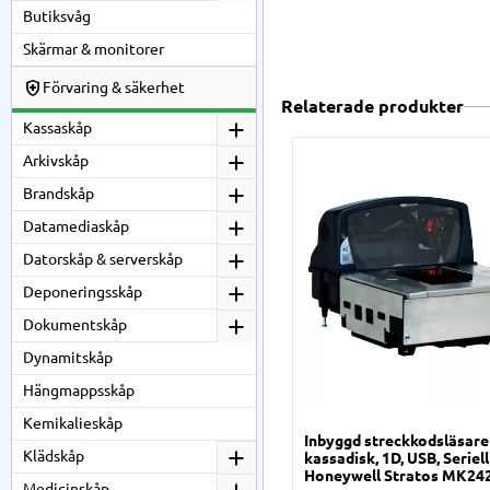
Butiksvåg
Skärmar & monitorer
Förvaring & säkerhet
Relaterade produkter
Kassaskåp
Arkivskåp
Brandskåp
Datamediaskåp
Datorskåp & serverskåp
Deponeringsskåp
Dokumentskåp
Dynamitskåp
Hängmappsskåp
Kemikalieskåp
Inbyggd streckkodsläsare
Klädskåp
kassadisk, 1D, USB, Seriell
Honeywell Stratos MK24
Medicinskåp