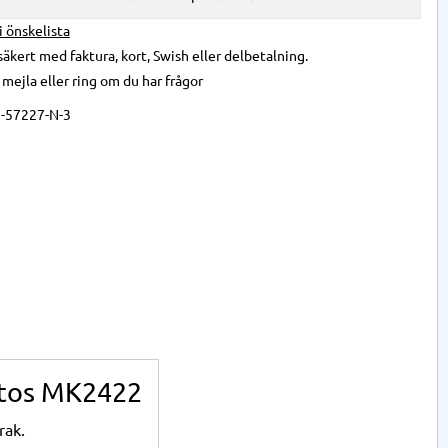
 i önskelista
säkert med faktura, kort, Swish eller delbetalning.
,
mejla
eller
ring
om du har frågor
-57227-N-3
atos MK2422
rak.