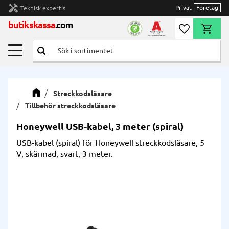
handyman
Privat
Företag
Teknisk expertis
Meny
butikskassa
.com
Önskelista
Kundvag
Streckkodsläsare
Tillbehör streckkodsläsare
Honeywell USB-kabel, 3 meter (spiral)
USB-kabel (spiral) för Honeywell streckkodsläsare, 5
V, skärmad, svart, 3 meter.