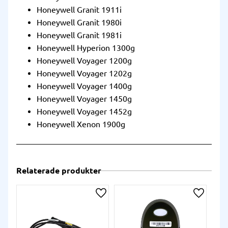
Honeywell Granit 1911i
Honeywell Granit 1980i
Honeywell Granit 1981i
Honeywell Hyperion 1300g
Honeywell Voyager 1200g
Honeywell Voyager 1202g
Honeywell Voyager 1400g
Honeywell Voyager 1450g
Honeywell Voyager 1452g
Honeywell Xenon 1900g
Relaterade produkter
Lägg till i önskelista
Lägg till