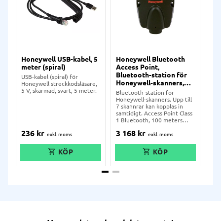
Honeywell USB-kabel, 5
Honeywell Bluetooth
La
meter (spiral)
Access Point,
Blu
Bluetooth-station för
st
USB-kabel (spiral) för
Honeywell-skanners,
Ho
Honeywell streckkodsläsare,
AP-0
5 V, skärmad, svart, 5 meter.
Bluetooth-station för
Lad
Honeywell-skanners. Upp till
tat
7 skannrar kan kopplas in
ansl
samtidigt. Access Point Class
str
1 Bluetooth, 100 meters
Gra
räckvidd, samt multi-
236
kr
3 168
kr
3 
interface (RS232/USB/KBW).