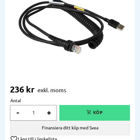
236
kr
Antal
-
+
Finansiera ditt köp med Svea
Lägg till i önskelista