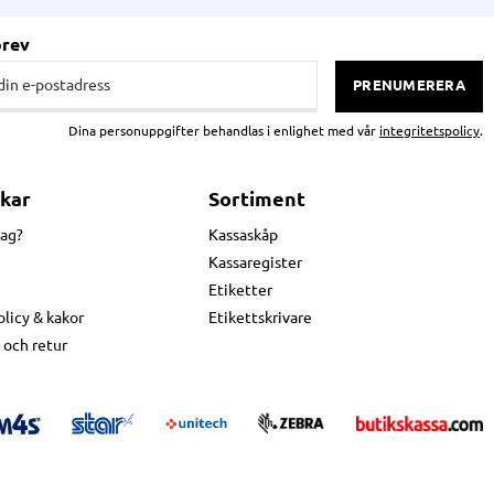
brev
PRENUMERERA
Dina personuppgifter behandlas i enlighet med vår
integritetspolicy
.
kar
Sortiment
jag?
Kassaskåp
Kassaregister
Etiketter
olicy & kakor
Etikettskrivare
 och retur