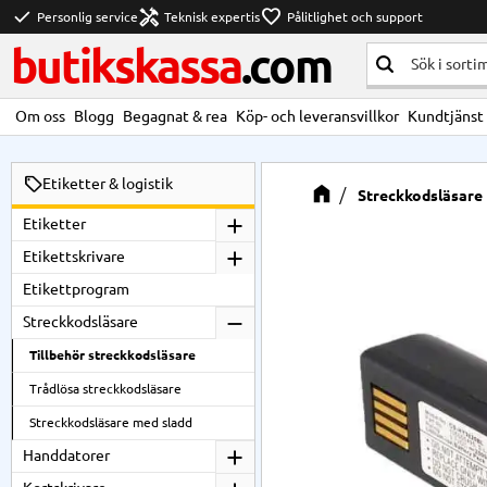
check
handyman
favorite
Personlig service
Teknisk expertis
Pålitlighet och support
butikskassa
.com
Om oss
Blogg
Begagnat & rea
Köp- och leveransvillkor
Kundtjänst
Etiketter & logistik
Streckkodsläsare
Etiketter
Etikettskrivare
Etikettprogram
Streckkodsläsare
Tillbehör streckkodsläsare
Trådlösa streckkodsläsare
Streckkodsläsare med sladd
Handdatorer