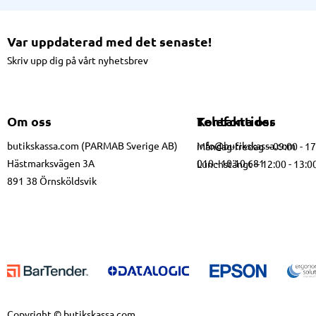
Var uppdaterad med det senaste!
Skriv upp dig på vårt nyhetsbrev
Om oss
Kontakta oss
Telefontider
butikskassa.com (PARMAB Sverige AB)
info@butikskassa.com
Måndag-fredag – 09:00 - 1
Hästmarksvägen 3A
010 - 10 10 681
Lunchstängt – 12:00 - 13:0
891 38 Örnsköldsvik
Copyright © butikskassa.com