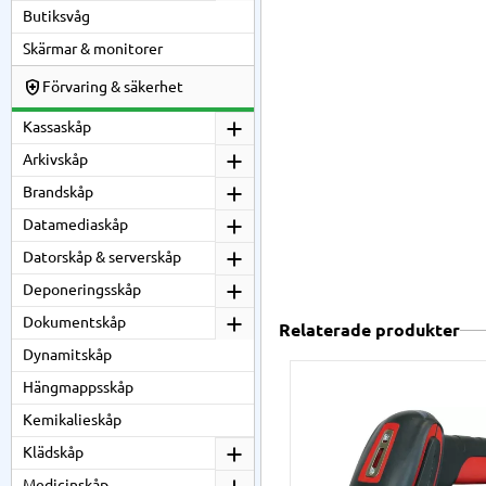
Butiksvåg
Skärmar & monitorer
Förvaring & säkerhet
Kassaskåp
Arkivskåp
Brandskåp
Datamediaskåp
Datorskåp & serverskåp
Deponeringsskåp
Dokumentskåp
Relaterade produkter
Dynamitskåp
Hängmappsskåp
Kemikalieskåp
Klädskåp
Medicinskåp