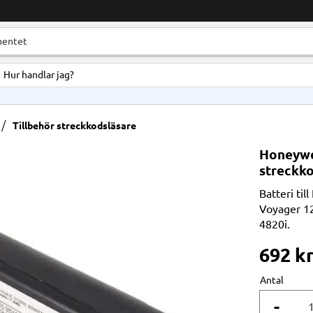
Hur handlar jag?
Tillbehör streckkodsläsare
Honeywel
streckk
Batteri ti
Voyager 12
4820i.
692
k
Antal
-