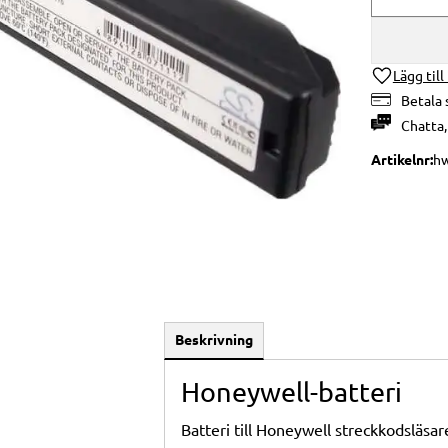
Lägg till
Betala 
Chatta
Artikelnr
h
Beskrivning
Honeywell-batteri
Batteri till Honeywell streckkodsläsar