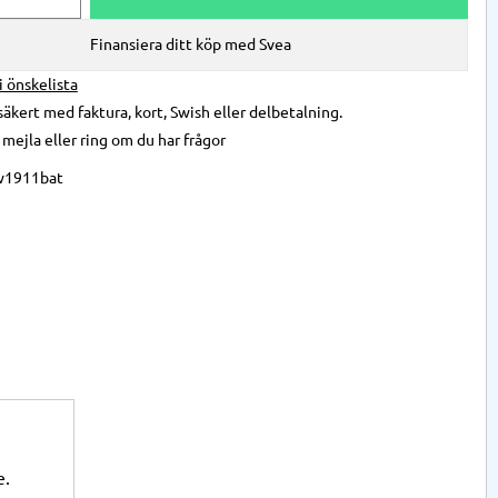
Finansiera ditt köp med Svea
 i önskelista
säkert med faktura, kort, Swish eller delbetalning.
,
mejla
eller
ring
om du har frågor
w1911bat
e.