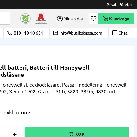
Privat
Företag
Önskelista
Mina sidor
Kundvagn
call
email
chat_bubble_outline
010 - 10 10 681
info@butikskassa.com
Chat
l-batteri, Batteri till Honeywell
odsläsare
ll Honeywell streckkodsläsare. Passar modellerna Honeywell
02, Xenon 1902, Granit 1911i, 3820, 3820i, 4820, och
r
+