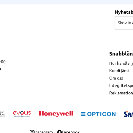
Nyhets
Snabblän
7:00
Hur handlar 
0
Kundtjänst
Om oss
Integritetsp
Reklamation
Instagram
Facebook