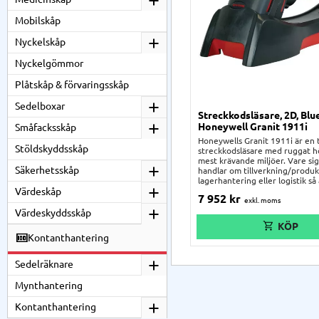
Mobilskåp
Nyckelskåp
Nyckelgömmor
Plåtskåp & förvaringsskåp
Sedelboxar
Streckkodsläsare, 2D, Blu
Honeywell Granit 1911i
Småfacksskåp
Honeywells Granit 1911i är en 
Stöldskyddsskåp
streckkodsläsare med ruggat hö
mest krävande miljöer. Vare si
Säkerhetsskåp
handlar om tillverkning/produk
lagerhantering eller logistik så
Värdeskåp
1911i lösning! Det stöttåliga hö
7 952
kr
IP65-klassat och testat för att
upprepade 2 meters fall mot b
Värdeskyddsskåp
Scannern motstår även vatten
och andra potentiellt farliga par
Kontanthantering
Sedelräknare
Mynthantering
Kontanthantering