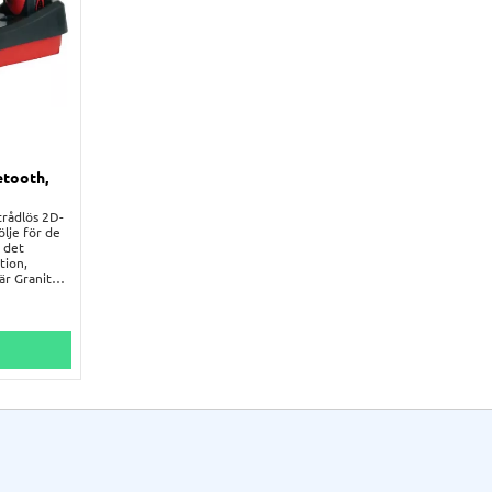
etooth,
trådlös 2D-
lje för de
g det
tion,
 är Granit
ljet är
 motstå
etong.
stänk, damm
tiklar.