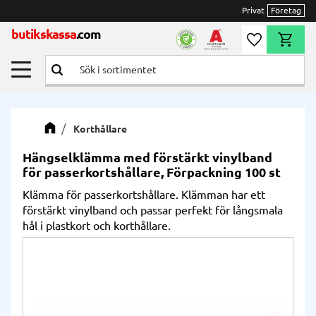
Privat
Företag
Meny
butikskassa
.com
Önskelista
Kundvag
Korthållare
Hängselklämma med förstärkt vinylband
för passerkortshållare, Förpackning 100 st
Klämma för passerkortshållare. Klämman har ett
förstärkt vinylband och passar perfekt för långsmala
hål i plastkort och korthållare.