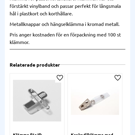
förstärkt vinylband och passar perfekt för långsmala
hål i plastkort och korthållare.
Metallknappar och hängselklämma i kromad metall.
Pris anger kostnaden för en förpackning med 100 st
klämmor.
Relaterade produkter
Lägg till i önskelista
Lägg till
Klämma för ID-
Krokodilklämma med
Joj