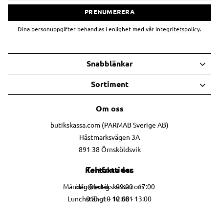
PRENUMERERA
Dina personuppgifter behandlas i enlighet med vår
integritetspolicy
.
Snabblänkar
Sortiment
Om oss
butikskassa.com (PARMAB Sverige AB)
Hästmarksvägen 3A
891 38 Örnsköldsvik
Telefontider
Kontakta oss
info@butikskassa.com
Måndag-fredag – 09:00 - 17:00
010 - 10 10 681
Lunchstängt – 12:00 - 13:00