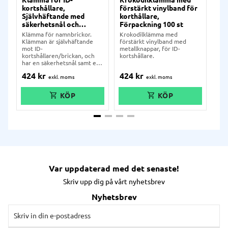
kortshållare,
förstärkt vinylband för
bäl
Självhäftande med
korthållare,
kor
säkerhetsnål och
Förpackning 100 st
För
krokodilklämma,
Klämma för namnbrickor.
Krokodilklämma med
Enk
Förpackning 100 st
Klämman är självhäftande
förstärkt vinylband med
i me
mot ID-
metallknappar, för ID-
pas
kortshållaren/brickan, och
kortshållare.
kort
har en säkerhetsnål samt en
krokodilklämma.
424
kr
424
kr
1 
Var uppdaterad med det senaste!
Skriv upp dig på vårt nyhetsbrev
Nyhetsbrev