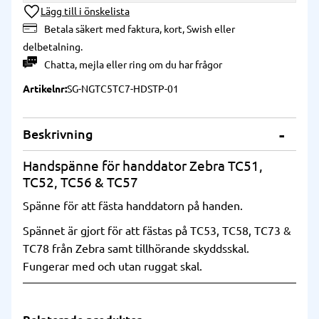
Lägg till i önskelista
Betala säkert med faktura, kort, Swish eller
delbetalning.
Chatta
,
mejla
eller
ring
om du har frågor
Artikelnr
SG-NGTC5TC7-HDSTP-01
Beskrivning
Handspänne för handdator Zebra TC51,
TC52, TC56 & TC57
Spänne för att fästa handdatorn på handen.
Spännet är gjort för att fästas på TC53, TC58, TC73 &
TC78 från Zebra samt tillhörande skyddsskal.
Fungerar med och utan ruggat skal.