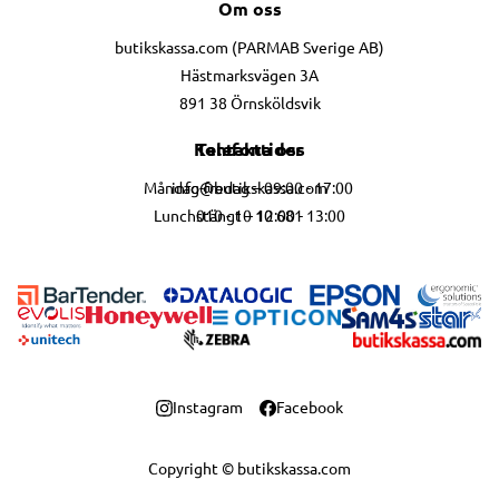
Om oss
butikskassa.com (PARMAB Sverige AB)
Hästmarksvägen 3A
891 38 Örnsköldsvik
Telefontider
Kontakta oss
info@butikskassa.com
Måndag-fredag – 09:00 - 17:00
010 - 10 10 681
Lunchstängt – 12:00 - 13:00
Instagram
Facebook
Copyright © butikskassa.com