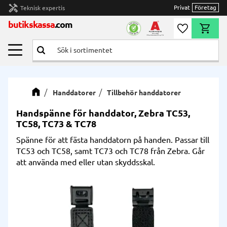
handyman
Privat
Företag
Teknisk expertis
Meny
butikskassa
.com
Önskelista
Kundvag
Handdatorer
Tillbehör handdatorer
Handspänne för handdator, Zebra TC53,
TC58, TC73 & TC78
Spänne för att fästa handdatorn på handen. Passar till
TC53 och TC58, samt TC73 och TC78 från Zebra. Går
att använda med eller utan skyddsskal.