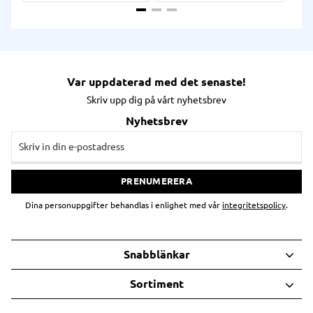
3 meter mot betong.
Ter
Terminalen kommer utrustad
med
med en lång rad funktioner
som
som förväntas i den dagliga
ver
verksamheten: scanner,
Blue
Bluetooth, 5G, WiFi, ljusstark
dis
display, 16 MP HDR kamera,
self
selfie-kamera, Gorilla Glass,
och
Var uppdaterad med det senaste!
och ett stort batteri.
erb
sca
Skriv upp dig på vårt nyhetsbrev
avs
Nyhetsbrev
PRENUMERERA
Dina personuppgifter behandlas i enlighet med vår
integritetspolicy
.
Snabblänkar
Sortiment