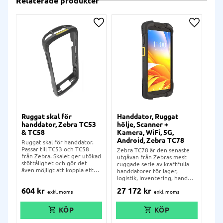
Relaterade produkter
Lägg till i önskelista
Lägg till
Ruggat skal för
Handdator, Ruggat
Ha
handdator, Zebra TC53
hölje, Scanner +
höl
& TC58
Kamera, WiFi, 5G,
Kam
Android, Zebra TC78
Ze
Ruggat skal för handdator.
Passar till TC53 och TC58
Zebra TC78 är den senaste
Zeb
från Zebra. Skalet ger utökad
utgåvan från Zebras mest
utg
stöttålighet och gör det
ruggade serie av kraftfulla
rug
även möjligt att koppla ett
handdatorer för lager,
han
pistolgrepp och armspänne
logistik, inventering, handel,
logi
till terminalen.
transporter, varuutlämning
tra
604
kr
27 172
kr
22
och mycket annat.
och
Terminalen stödjer nano-SIM-
Han
kort och trådlös anslutning
osla
via 3G, 4G och 5G. Den är
IP68
IP68-klassad och falltålig från
3 m