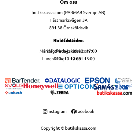
Om oss
butikskassa.com (PARMAB Sverige AB)
Hästmarksvägen 3A
891 38 Örnsköldsvik
Telefontider
Kontakta oss
info@butikskassa.com
Måndag-fredag – 09:00 - 17:00
010 - 10 10 681
Lunchstängt – 12:00 - 13:00
Instagram
Facebook
Copyright © butikskassa.com