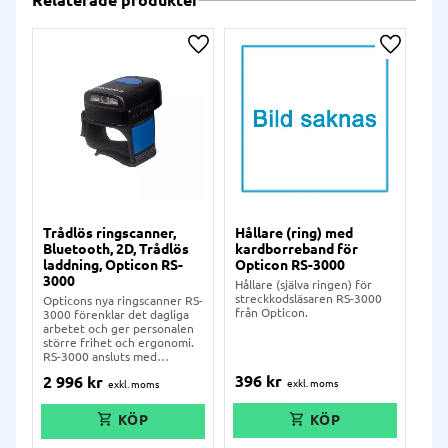
Relaterade produkter
Lägg till i önskelista
Lägg till
Trådlös ringscanner,
Hållare (ring) med
Vä
Bluetooth, 2D, Trådlös
kardborreband för
Opt
laddning, Opticon RS-
Opticon RS-3000
30
3000
Hållare (själva ringen) för
Väg
streckkodsläsaren RS-3000
rin
Opticons nya ringscanner RS-
från Opticon.
3000 förenklar det dagliga
arbetet och ger personalen
större frihet och ergonomi.
RS-3000 ansluts med
Bluetooth till valfri enhet
396
kr
23
2 996
kr
(Windows, iOS eller Android)
och läser både 1D- och 2D-
koder, inklusive QR-koder
och DataMatrix. Scannern
kan även laddas med wireless