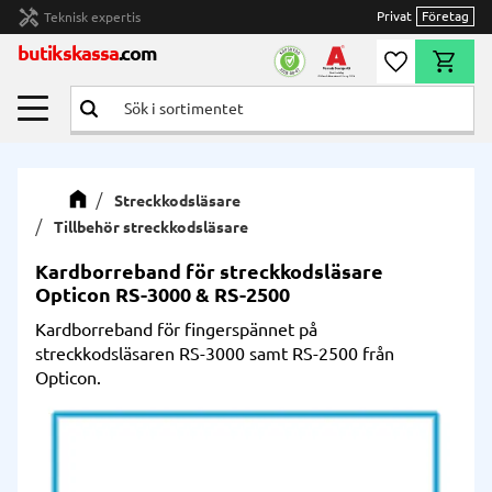
handyman
Privat
Företag
Teknisk expertis
Meny
butikskassa
.com
Önskelista
Kundvag
Streckkodsläsare
Tillbehör streckkodsläsare
Kardborreband för streckkodsläsare
Opticon RS-3000 & RS-2500
Kardborreband för fingerspännet på
streckkodsläsaren RS-3000 samt RS-2500 från
Opticon.