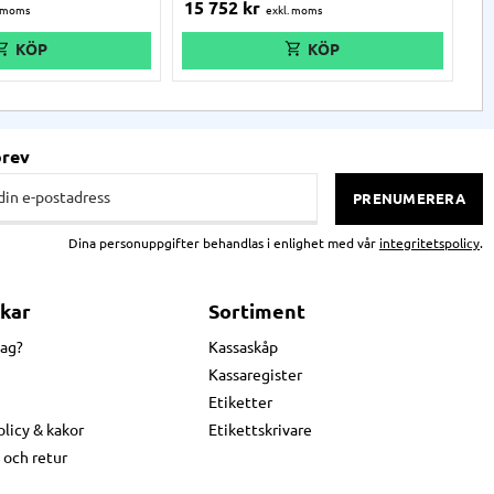
15 752
kr
1
volutionerande trådlös
ProGlove är en revolutionerande trådlös
er
 som ger personalen båda
streckkodsläsare som ger personalen båda
av
a arbetsdagen och
händerna fria hela arbetsdagen och
hä
omin och
förbättrar ergonomin och
De
produktiviteten.
st
lad
brev
PRENUMERERA
Dina personuppgifter behandlas i enlighet med vår
integritetspolicy
.
kar
Sortiment
jag?
Kassaskåp
Kassaregister
Etiketter
olicy & kakor
Etikettskrivare
 och retur