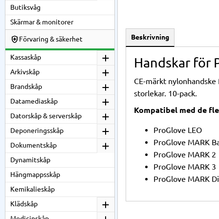
Butiksvåg
Skärmar & monitorer
Beskrivning
Förvaring & säkerhet
Kassaskåp
Handskar för 
Arkivskåp
CE-märkt nylonhandske f
Brandskåp
storlekar. 10-pack.
Datamediaskåp
Kompatibel med de fle
Datorskåp & serverskåp
ProGlove LEO
Deponeringsskåp
ProGlove MARK Ba
Dokumentskåp
ProGlove MARK 2
Dynamitskåp
ProGlove MARK 3
Hängmappsskåp
ProGlove MARK Di
Kemikalieskåp
Klädskåp
Medicinskåp