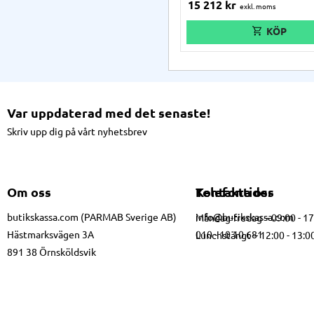
15 212
kr
för krävande arbetsmiljöer. OBS
produkt inkluderar enbart enhet
handskar eller laddstation).
Var uppdaterad med det senaste!
Skriv upp dig på vårt nyhetsbrev
Om oss
Kontakta oss
Telefontider
butikskassa.com (PARMAB Sverige AB)
info@butikskassa.com
Måndag-fredag – 09:00 - 1
Hästmarksvägen 3A
010 - 10 10 681
Lunchstängt – 12:00 - 13:0
891 38 Örnsköldsvik