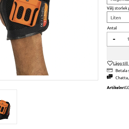
Välj storlek
Antal
-
Lägg till
Betala 
Chatta
Artikelnr
G0