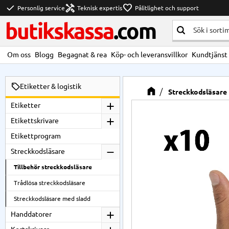
check
handyman
favorite
Personlig service
Teknisk expertis
Pålitlighet och support
butikskassa
.com
Om oss
Blogg
Begagnat & rea
Köp- och leveransvillkor
Kundtjänst
Etiketter & logistik
Streckkodsläsare
Etiketter
Etikettskrivare
Etikettprogram
Streckkodsläsare
Tillbehör streckkodsläsare
Trådlösa streckkodsläsare
Streckkodsläsare med sladd
Handdatorer