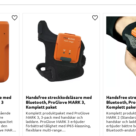
Lägg till i önskelista
Lägg till i önskelist
re med
Handsfree streckkodsläsare med
Handsfree str
 3
Bluetooth, ProGlove MARK 3,
Bluetooth, Pr
Komplett paket
Komplett pake
tående
Komplett produktpaket med ProGlove
Komplett produk
gre
MARK 3, 3-pack med handskar och
MARK 2 (Standard
apacitet
laddare. ProGlove MARK 3 erbjuder
handskar och lad
r den
förbättrad tålighet med IP65-klassning,
erbjuder bättre ba
love MARK
flexiblare multi-range
Bluetooth-anslutn
usthet
skanningsmöjligheter och en kompakt
än sina syskon ur 