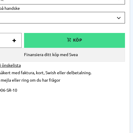
 på handske
+
Finansiera ditt köp med Svea
 i önskelista
säkert med faktura, kort, Swish eller delbetalning.
,
mejla
eller
ring
om du har frågor
06-SR-10