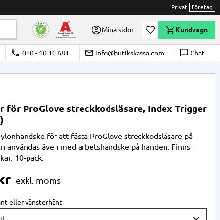
Privat
Företag
Önskelista
Mina sidor
Kundvagn
call
email
chat_bubble_outline
010 - 10 10 681
info@butikskassa.com
Chat
 för ProGlove streckkodsläsare, Index Trigger
)
ylonhandske för att fästa ProGlove streckkodsläsare på
n användas även med arbetshandske på handen. Finns i
ekar. 10-pack.
kr
nt eller vänsterhänt