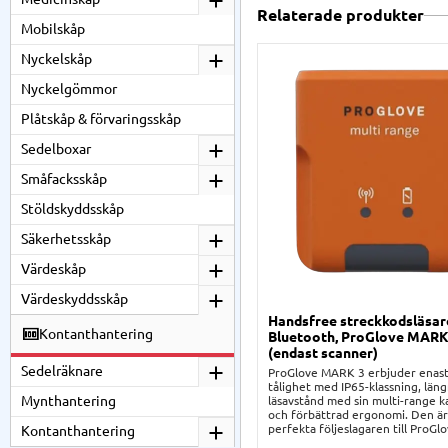
Relaterade produkter
Mobilskåp
Nyckelskåp
Nyckelgömmor
Plåtskåp & förvaringsskåp
Sedelboxar
Småfacksskåp
Stöldskyddsskåp
Säkerhetsskåp
Värdeskåp
Värdeskyddsskåp
Handsfree streckkodsläsa
Kontanthantering
Bluetooth, ProGlove MARK
(endast scanner)
Sedelräknare
ProGlove MARK 3 erbjuder enas
tålighet med IP65-klassning, län
Mynthantering
läsavstånd med sin multi-range k
och förbättrad ergonomi. Den ä
perfekta följeslagaren till ProG
Kontanthantering
2, med bättre prestanda och rob