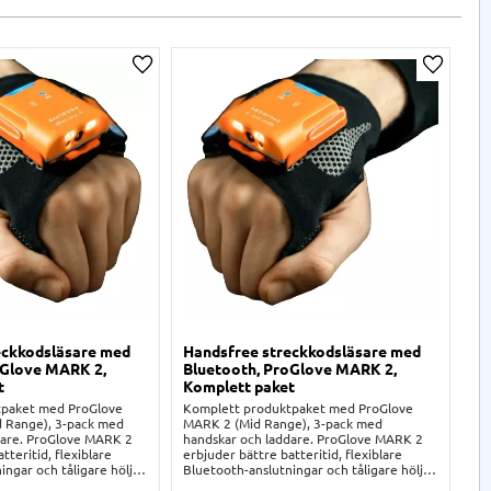
a
Lägg till i önskelista
Lägg til
eckkodsläsare med
Handsfree streckkodsläsare med
Ha
oGlove MARK 2,
Bluetooth, ProGlove MARK 2,
di
t
Komplett paket
(e
tpaket med ProGlove
Komplett produktpaket med ProGlove
Pr
 Range), 3-pack med
MARK 2 (Mid Range), 3-pack med
st
dare. ProGlove MARK 2
handskar och laddare. ProGlove MARK 2
an
tteritid, flexiblare
erbjuder bättre batteritid, flexiblare
vi
ingar och tåligare hölje
Bluetooth-anslutningar och tåligare hölje
la
ProGlove-serien.
än sina syskon ur ProGlove-serien.
St