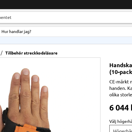
Hur handlar jag?
Tillbehör streckkodsläsare
Handskar
(10-pack
CE-märkt n
handen. Ka
olika storl
6 044
Välj högerhä