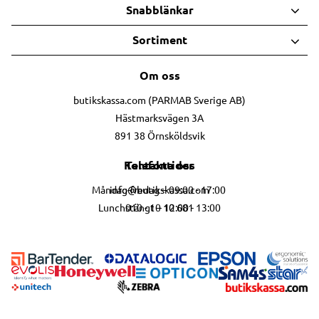
Snabblänkar
Sortiment
Om oss
butikskassa.com (PARMAB Sverige AB)
Hästmarksvägen 3A
891 38 Örnsköldsvik
Telefontider
Kontakta oss
info@butikskassa.com
Måndag-fredag – 09:00 - 17:00
010 - 10 10 681
Lunchstängt – 12:00 - 13:00