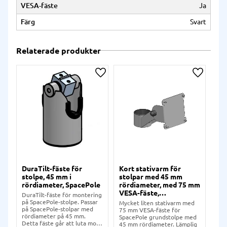
VESA-fäste
Ja
Färg
Svart
Relaterade produkter
Lägg till i önskelista
Lägg till
DuraTilt-fäste för
Kort stativarm för
Kor
stolpe, 45 mm i
stolpar med 45 mm
st
rördiameter, SpacePole
rördiameter, med 75 mm
rö
VESA-fäste,
75
DuraTilt-fäste för montering
Vinklingsbart,
Vin
på SpacePole-stolpe. Passar
Mycket liten stativarm med
Myc
SpacePole
Sp
på SpacePole-stolpar med
75 mm VESA-fäste för
75/
rördiameter på 45 mm.
SpacePole grundstolpe med
Spa
Detta fäste går att luta mot
45 mm rördiameter. Lämplig
45 