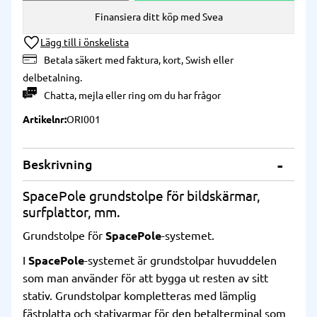
Finansiera ditt köp med Svea
Lägg till i önskelista
Betala säkert med faktura, kort, Swish eller
delbetalning.
Chatta
,
mejla
eller
ring
om du har frågor
Artikelnr
ORI001
Beskrivning
SpacePole grundstolpe för bildskärmar,
surfplattor, mm.
Grundstolpe för
SpacePole
-systemet.
I
SpacePole
-systemet är grundstolpar huvuddelen
som man använder för att bygga ut resten av sitt
stativ. Grundstolpar kompletteras med lämplig
fästplatta och stativarmar för den betalterminal som