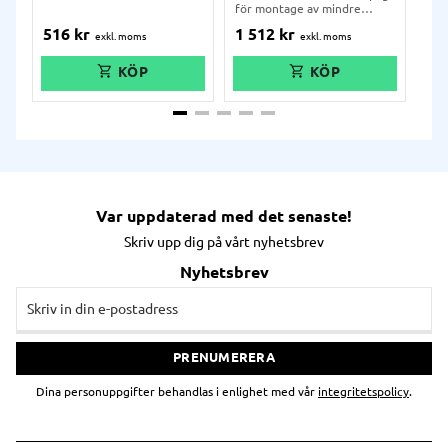
kund.
för montage av mindre
för
kunddisplay eller kundskärm
kun
516
kr
1 512
kr
1 
med fäste enligt VESA-
med
standard 75 mm. Kan även
sta
användas för kassaskärm.
mm.
kas
Var uppdaterad med det senaste!
Skriv upp dig på vårt nyhetsbrev
Nyhetsbrev
PRENUMERERA
Dina personuppgifter behandlas i enlighet med vår
integritetspolicy
.