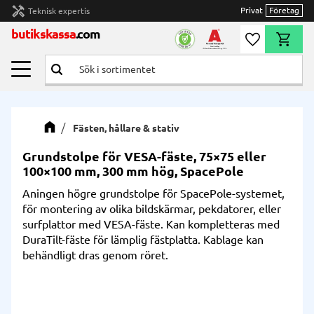
handyman
Privat
Företag
Teknisk expertis
Meny
butikskassa
.com
Önskelista
Kundvag
Fästen, hållare & stativ
Grundstolpe för VESA-fäste, 75×75 eller
100×100 mm, 300 mm hög, SpacePole
Aningen högre grundstolpe för SpacePole-systemet,
för montering av olika bildskärmar, pekdatorer, eller
surfplattor med VESA-fäste. Kan kompletteras med
DuraTilt-fäste för lämplig fästplatta. Kablage kan
behändligt dras genom röret.