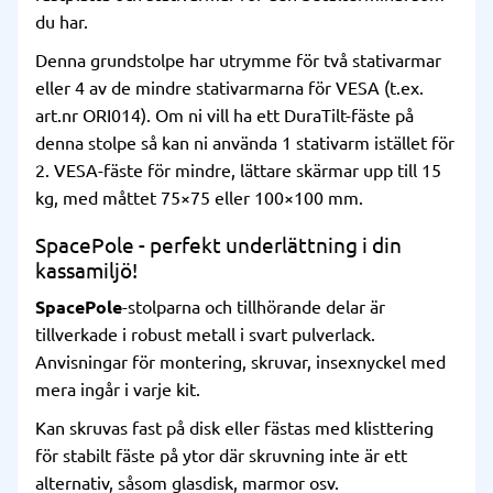
du har.
Denna grundstolpe har utrymme för två stativarmar
eller 4 av de mindre stativarmarna för VESA (t.ex.
art.nr ORI014). Om ni vill ha ett DuraTilt-fäste på
denna stolpe så kan ni använda 1 stativarm istället för
2. VESA-fäste för mindre, lättare skärmar upp till 15
kg, med måttet 75×75 eller 100×100 mm.
SpacePole - perfekt underlättning i din
kassamiljö!
SpacePole
-stolparna och tillhörande delar är
tillverkade i robust metall i svart pulverlack.
Anvisningar för montering, skruvar, insexnyckel med
mera ingår i varje kit.
Kan skruvas fast på disk eller fästas med klisttering
för stabilt fäste på ytor där skruvning inte är ett
alternativ, såsom glasdisk, marmor osv.