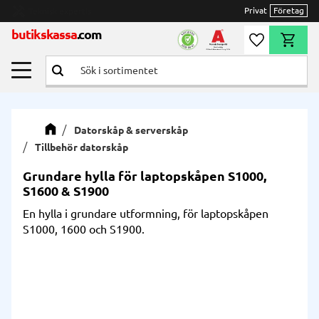
Privat
Företag
Meny
butikskassa
.com
Önskelista
Kundvag
Datorskåp & serverskåp
Tillbehör datorskåp
Grundare hylla för laptopskåpen S1000,
S1600 & S1900
En hylla i grundare utformning, för laptopskåpen
S1000, 1600 och S1900.