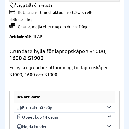
Lägg till i önskelista
Betala säkert med faktura, kort, Swish eller
delbetalning.
Chatta
,
mejla
eller
ring
om du har frågor
Artikelnr
SB-1LAP
Grundare hylla för laptopskåpen S1000,
1600 & S1900
En hylla i grundare utformning, för laptopskåpen
S1000, 1600 och S1900.
Bra att veta!
keyboard_arrow_down
local_shipping
Fri frakt på skåp
keyboard_arrow_down
assignment_return
Vi har fri frakt på alla våra skåp. Frakten
Öppet köp 14 dagar
gäller fram till gatuadress (ej inbärning).
keyboard_arrow_down
sentiment_very_satisfied
Du har 14 dagars öppet köp på alla våra
Nöjda kunder