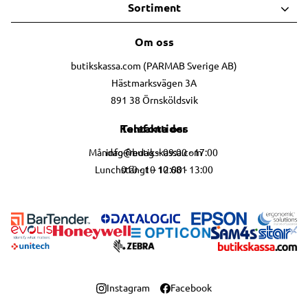
Sortiment
Om oss
butikskassa.com (PARMAB Sverige AB)
Hästmarksvägen 3A
891 38 Örnsköldsvik
Telefontider
Kontakta oss
info@butikskassa.com
Måndag-fredag – 09:00 - 17:00
010 - 10 10 681
Lunchstängt – 12:00 - 13:00
Instagram
Facebook