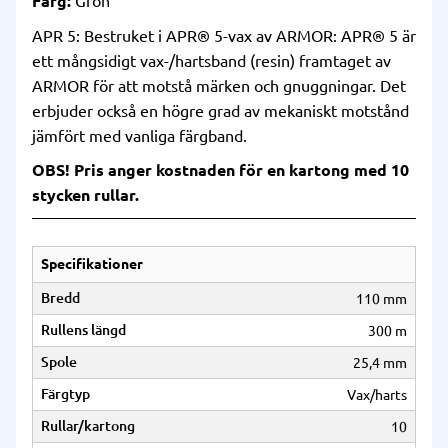
Färg:
Grön
APR 5: Bestruket i APR® 5-vax av ARMOR: APR® 5 är
ett mångsidigt vax-/hartsband (resin) framtaget av
ARMOR för att motstå märken och gnuggningar. Det
erbjuder också en högre grad av mekaniskt motstånd
jämfört med vanliga färgband.
OBS! Pris anger kostnaden för en kartong med 10
stycken rullar.
Specifikationer
Bredd
110 mm
Rullens längd
300 m
Spole
25,4 mm
Färgtyp
Vax/harts
Rullar/kartong
10