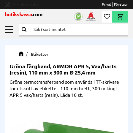
handyman
Privat
Företag
Teknisk expertis
Meny
butikskassa
.com
Önskelista
Kundvag
Etiketter
Gröna färgband, ARMOR APR 5, Vax/harts
(resin), 110 mm x 300 m Ø 25,4 mm
Gröna termotransferband som används i TT-skrivare
för utskrift av etiketter. 110 mm brett, 300 m långt.
APR 5 vax/harts (resin). Låda 10 st.