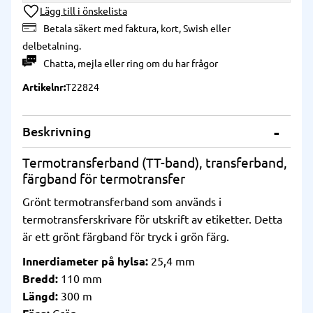
Lägg till i önskelista
Betala säkert med faktura, kort, Swish eller
delbetalning.
Chatta
,
mejla
eller
ring
om du har frågor
Artikelnr
T22824
Beskrivning
Termotransferband (TT-band), transferband,
färgband för termotransfer
Grönt termotransferband som används i
termotransferskrivare för utskrift av etiketter. Detta
är ett grönt färgband för tryck i grön färg.
Innerdiameter på hylsa:
25,4 mm
Bredd:
110 mm
Längd:
300 m