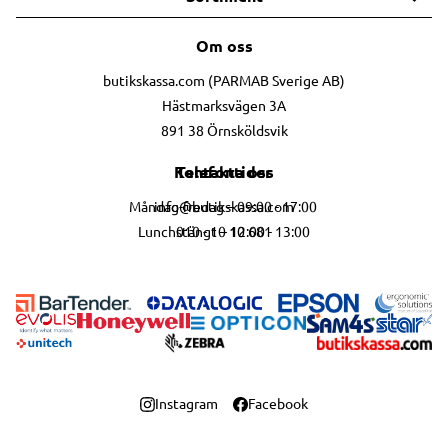
Om oss
butikskassa.com (PARMAB Sverige AB)
Hästmarksvägen 3A
891 38 Örnsköldsvik
Telefontider
Kontakta oss
info@butikskassa.com
Måndag-fredag – 09:00 - 17:00
010 - 10 10 681
Lunchstängt – 12:00 - 13:00
Instagram
Facebook