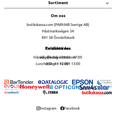
Sortiment
Om oss
butikskassa.com (PARMAB Sverige AB)
Hästmarksvägen 3A
891 38 Örnsköldsvik
Telefontider
Kontakta oss
info@butikskassa.com
Måndag-fredag – 09:00 - 17:00
010 - 10 10 681
Lunchstängt – 12:00 - 13:00
Instagram
Facebook