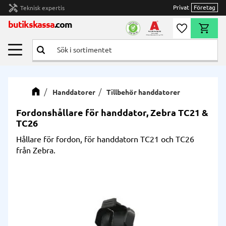
handyman
Privat
Företag
Teknisk expertis
Meny
butikskassa
.com
Önskelista
Kundvag
Handdatorer
Tillbehör handdatorer
Fordonshållare för handdator, Zebra TC21 &
TC26
Hållare för fordon, för handdatorn TC21 och TC26
från Zebra.