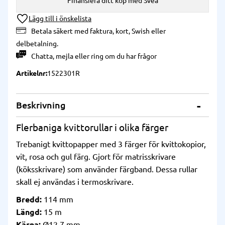
Finansiera ditt köp med Svea
Lägg till i önskelista
Betala säkert med faktura, kort, Swish eller
delbetalning.
Chatta
,
mejla
eller
ring
om du har frågor
Artikelnr
1522301R
Beskrivning
Flerbaniga kvittorullar i olika färger
Trebanigt kvittopapper med 3 färger för kvittokopior,
vit, rosa och gul färg. Gjort för matrisskrivare
(köksskrivare) som använder färgband. Dessa rullar
skall ej användas i termoskrivare.
Bredd:
114 mm
Längd:
15 m
Kärna:
Ø12,7 mm