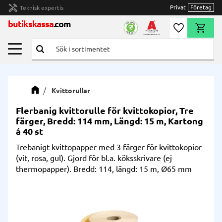
handyman
Privat
Företag
Teknisk expertis
Meny
butikskassa
.com
Önskelista
Kundvag
Kvittorullar
Flerbanig kvittorulle för kvittokopior, Tre
färger, Bredd: 114 mm, Längd: 15 m, Kartong
á 40 st
Trebanigt kvittopapper med 3 färger för kvittokopior
(vit, rosa, gul). Gjord för bl.a. köksskrivare (ej
thermopapper). Bredd: 114, längd: 15 m, Ø65 mm