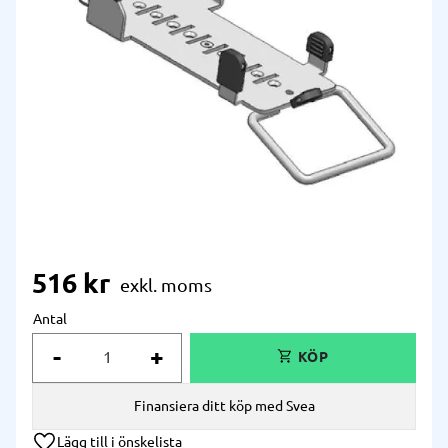
516
kr
Antal
-
+
Finansiera ditt köp med Svea
Lägg till i önskelista