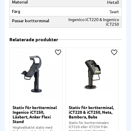
Material
Metall
Färg
Svart
Ingenico iCT220 & Ingenico
Passar kortterminal
iCT250
Relaterade produkter
Lägg till i önskelista
Lägg till
Stativ för kortterminal
Stativ för kortterminal,
Go
Ingenico iCT250,
iCT220 & iCT250, Nets,
Dur
Låsbart, Anker Flexi
Bambora, Babs
Sp
Stand
hö
Stativ för kortterminalen
iCT220 eller iCT250 från
Högkvalitativt stativ med
Hög
Ingenico, som i Sverige