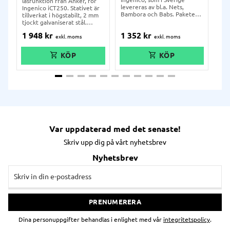
låsfunktion från Anker, för
pla
levereras av bl.a. Nets,
Ingenico iCT250. Stativet är
Spa
Bambora och Babs. Paketet
tillverkat i högstabilt, 2 mm
mon
är komplett. Innehåller
tjockt galvaniserat stål.
bet
stolpe samt hållare för
Anker Flexi Stand är utrustat
sur
1 948
kr
1 352
kr
3 
kortterminal. Kan monteras
med ett mekaniskt
med
med skruv eller klister
metallbeslag som låser fast
sta
(medföljer).
terminalen i stativet.
sor
Tubstolpe för kablage.
beh
rör
Var uppdaterad med det senaste!
Skriv upp dig på vårt nyhetsbrev
Nyhetsbrev
PRENUMERERA
Dina personuppgifter behandlas i enlighet med vår
integritetspolicy
.