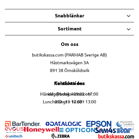
Snabblänkar
Sortiment
Om oss
butikskassa.com (PARMAB Sverige AB)
Hästmarksvägen 3A
891 38 Örnsköldsvik
Telefontider
Kontakta oss
info@butikskassa.com
Måndag-fredag – 09:00 - 17:00
010 - 10 10 681
Lunchstängt – 12:00 - 13:00