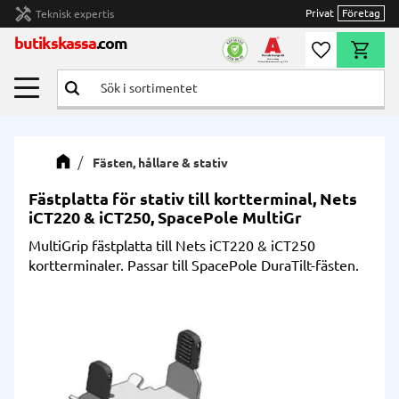
handyman
Privat
Företag
Teknisk expertis
Meny
butikskassa
.com
Önskelista
Kundvag
Fästen, hållare & stativ
Fästplatta för stativ till kortterminal, Nets
iCT220 & iCT250, SpacePole MultiGr
MultiGrip fästplatta till Nets iCT220 & iCT250
kortterminaler. Passar till SpacePole DuraTilt-fästen.