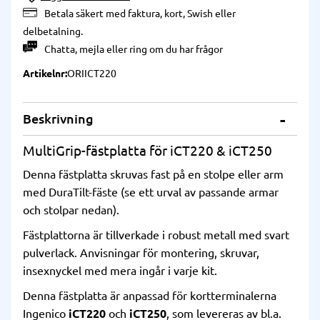
Betala säkert med faktura, kort, Swish eller
delbetalning.
Chatta
,
mejla
eller
ring
om du har frågor
Artikelnr
ORIICT220
Beskrivning
MultiGrip-fästplatta för iCT220 & iCT250
Denna fästplatta skruvas fast på en stolpe eller arm
med DuraTilt-fäste (se ett urval av passande armar
och stolpar nedan).
Fästplattorna är tillverkade i robust metall med svart
pulverlack. Anvisningar för montering, skruvar,
insexnyckel med mera ingår i varje kit.
Denna fästplatta är anpassad för kortterminalerna
Ingenico
iCT220
och
iCT250
, som levereras av bl.a.