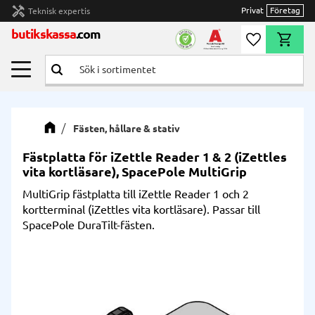
handyman
Privat
Företag
Teknisk expertis
Meny
butikskassa
.com
Önskelista
Kundvag
Fästen, hållare & stativ
Fästplatta för iZettle Reader 1 & 2 (iZettles
vita kortläsare), SpacePole MultiGrip
MultiGrip fästplatta till iZettle Reader 1 och 2
kortterminal (iZettles vita kortläsare). Passar till
SpacePole DuraTilt-fästen.