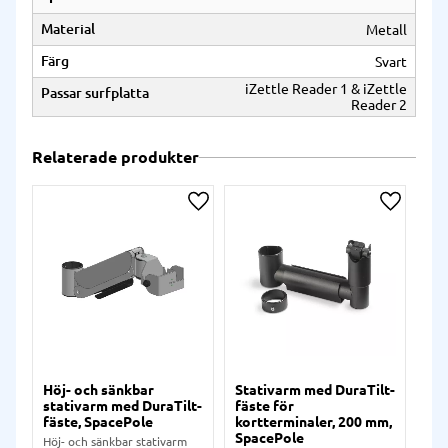
Material
Metall
Färg
Svart
iZettle Reader 1 & iZettle
Passar surfplatta
Reader 2
Relaterade produkter
Lägg till i önskelista
Lägg till
Höj- och sänkbar
Stativarm med DuraTilt-
Sta
stativarm med DuraTilt-
fäste för
fäs
fäste, SpacePole
kortterminaler, 200 mm,
kor
SpacePole
Sp
Höj- och sänkbar stativarm