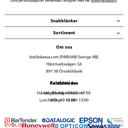
Dina personuppgifter behandlas i enlighet med vår
integritetspolicy
.
Snabblänkar
Sortiment
Om oss
butikskassa.com (PARMAB Sverige AB)
Hästmarksvägen 3A
891 38 Örnsköldsvik
Telefontider
Kontakta oss
info@butikskassa.com
Måndag-fredag – 09:00 - 17:00
010 - 10 10 681
Lunchstängt – 12:00 - 13:00