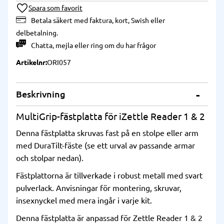
Lägg till i önskelista
Betala säkert med faktura, kort, Swish eller
delbetalning.
Chatta
,
mejla
eller
ring
om du har frågor
Artikelnr
ORI057
Beskrivning
MultiGrip-fästplatta för iZettle Reader 1 & 2
Denna fästplatta skruvas fast på en stolpe eller arm
med DuraTilt-fäste (se ett urval av passande armar
och stolpar nedan).
Fästplattorna är tillverkade i robust metall med svart
pulverlack. Anvisningar för montering, skruvar,
insexnyckel med mera ingår i varje kit.
Denna fästplatta är anpassad för Zettle Reader 1 & 2