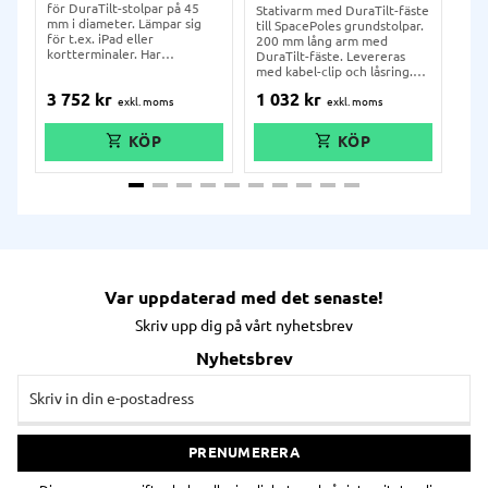
för DuraTilt-stolpar på 45
Stativarm med DuraTilt-fäste
Sta
mm i diameter. Lämpar sig
till SpacePoles grundstolpar.
gru
för t.ex. iPad eller
200 mm lång arm med
med
kortterminaler. Har
DuraTilt-fäste. Levereras
Lev
kabelfäste på undersidan.
med kabel-clip och låsring.
lås
200 mm lång.
Kompletteras med fästplatta
pla
3 752
kr
1 032
kr
1 
avsedd för
bet
betalkortsterminal.
Var uppdaterad med det senaste!
Skriv upp dig på vårt nyhetsbrev
Nyhetsbrev
PRENUMERERA