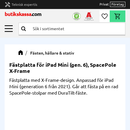
handyman
Privat
Företag
Teknisk expertis
Meny
butikskassa
.com
Önskelista
Kundvag
Fästen, hållare & stativ
Fästplatta för iPad Mini (gen. 6), SpacePole
X-Frame
Fästplatta med X-Frame-design. Anpassad för iPad
Mini (generation 6 från 2021). Går att fästa på en rad
SpacePole-stolpar med DuraTilt-fäste.