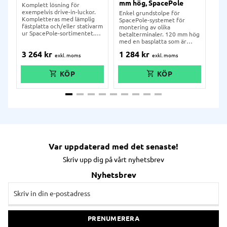
mm hög, SpacePole
fäs
Komplett lösning för
mm
exempelvis drive-in-luckor.
Enkel grundstolpe för
Gru
Kompletteras med lämplig
SpacePole-systemet för
sta
fästplatta och/eller stativarm
montering av olika
Dur
ur SpacePole-sortimentet.
betalterminaler. 120 mm hög
av o
Levereras med flerledad
med en basplatta som är
sur
arm, DuraTilt-fäste och
200x200 mm och ett
200
3 264
kr
1 284
kr
2 
grundstolpe på 250 mm,
medföljande DuraTilt-fäste
inb
samt skruvar för stabil
som går att tilta hela vägen
fäs
montering på disk. Kablage
mot kunden. Kompletteras
lämp
kan behändligt dras genom
med lämplig fästplatta ur
Spa
röret.
SpacePole-sortimentet.
Lev
Levereras med skruvar för
sta
stabil montering på disk.
Kab
Kablage kan behändligt dras
gen
genom röret.
Var uppdaterad med det senaste!
Skriv upp dig på vårt nyhetsbrev
Nyhetsbrev
PRENUMERERA