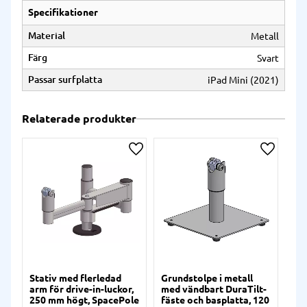
Specifikationer
Material
Metall
Färg
Svart
Passar surfplatta
iPad Mini (2021)
Relaterade produkter
Lägg till i önskelista
Lägg till
Stativ med flerledad
Grundstolpe i metall
Gru
arm för drive-in-luckor,
med vändbart DuraTilt-
me
250 mm högt, SpacePole
fäste och basplatta, 120
vän