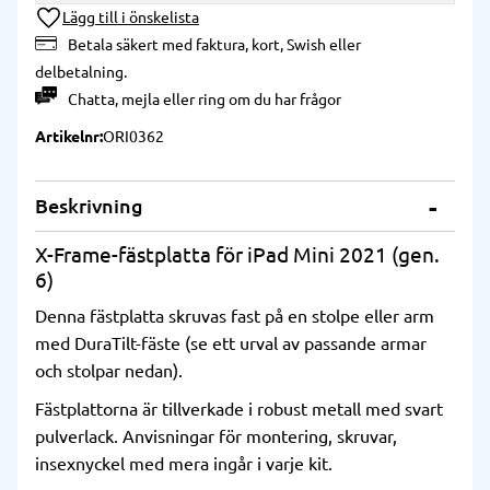
Lägg till i önskelista
Betala säkert med faktura, kort, Swish eller
delbetalning.
Chatta
,
mejla
eller
ring
om du har frågor
Artikelnr
ORI0362
Beskrivning
X-Frame-fästplatta för iPad Mini 2021 (gen.
6)
Denna fästplatta skruvas fast på en stolpe eller arm
med DuraTilt-fäste (se ett urval av passande armar
och stolpar nedan).
Fästplattorna är tillverkade i robust metall med svart
pulverlack. Anvisningar för montering, skruvar,
insexnyckel med mera ingår i varje kit.