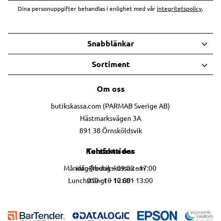
Dina personuppgifter behandlas i enlighet med vår
integritetspolicy
.
Snabblänkar
Sortiment
Om oss
butikskassa.com (PARMAB Sverige AB)
Hästmarksvägen 3A
891 38 Örnsköldsvik
Telefontider
Kontakta oss
info@butikskassa.com
Måndag-fredag – 09:00 - 17:00
010 - 10 10 681
Lunchstängt – 12:00 - 13:00