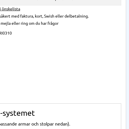
 i önskelista
säkert med faktura, kort, Swish eller delbetalning.
,
mejla
eller
ring
om du har frågor
RI0310
le-systemet
 passande armar och stolpar nedan).