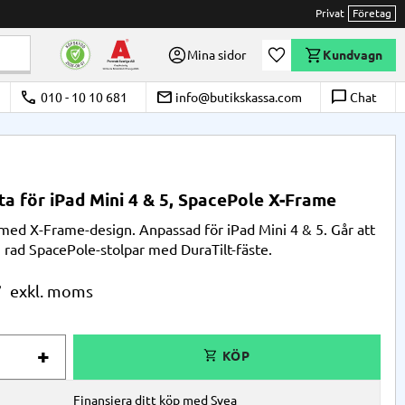
Privat
Företag
Önskelista
Mina sidor
Kundvagn
call
email
chat_bubble_outline
010 - 10 10 681
info@butikskassa.com
Chat
ta för iPad Mini 4 & 5, SpacePole X-Frame
 med X-Frame-design. Anpassad för iPad Mini 4 & 5. Går att
n rad SpacePole-stolpar med DuraTilt-fäste.
r
+
Finansiera ditt köp med Svea