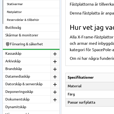
Fästplattorna är tillverk
Stativarmar
Fästplattor
Denna fästplatta är anp
Reservdelar & tillbehör
Hur vet jag va
Butiksvåg
Skärmar & monitorer
Alla X-Frame-fästplattor
och armar med inbyggda D
Förvaring & säkerhet
kategori för
SpacePole-
Kassaskåp
Om ni har några fundering
Arkivskåp
Brandskåp
Datamediaskåp
Specifikationer
Datorskåp & serverskåp
Material
Deponeringsskåp
Färg
Dokumentskåp
Passar surfplatta
Dynamitskåp