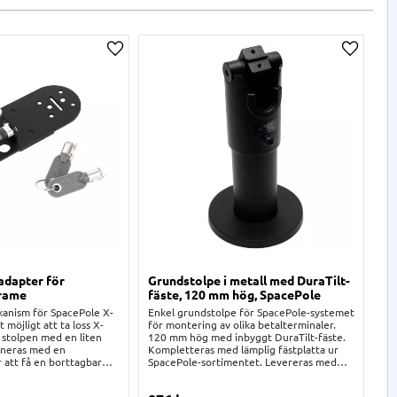
a
Lägg till i önskelista
Lägg til
adapter för
Grundstolpe i metall med DuraTilt-
Gr
rame
fäste, 120 mm hög, SpacePole
& 
hö
anism för SpacePole X-
Enkel grundstolpe för SpacePole-systemet
möjligt att ta loss X-
för montering av olika betalterminaler.
Gr
 stolpen med en liten
120 mm hög med inbyggt DuraTilt-fäste.
vä
ineras med en
Kompletteras med lämplig fästplatta ur
oli
r att få en borttagbar
SpacePole-sortimentet. Levereras med
mm
surfplattan är säkrad.
skruvar för stabil montering på disk.
in
Kablage kan behändligt dras genom röret.
Ko