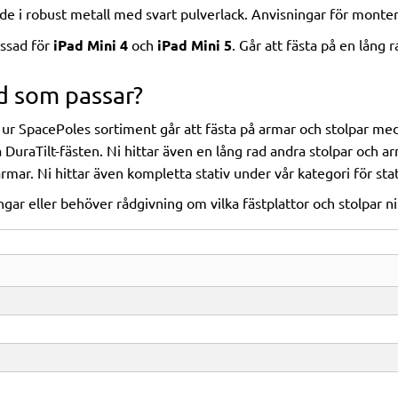
ade i robust metall med svart pulverlack. Anvisningar för monter
assad för
iPad Mini 4
och
iPad Mini 5
. Går att fästa på en lång 
d som passar?
 ur SpacePoles sortiment går att fästa på armar och stolpar med 
uraTilt-fästen. Ni hittar även en lång rad andra stolpar och a
armar
. Ni hittar även kompletta stativ under vår kategori för
stat
ar eller behöver rådgivning om vilka fästplattor och stolpar ni 