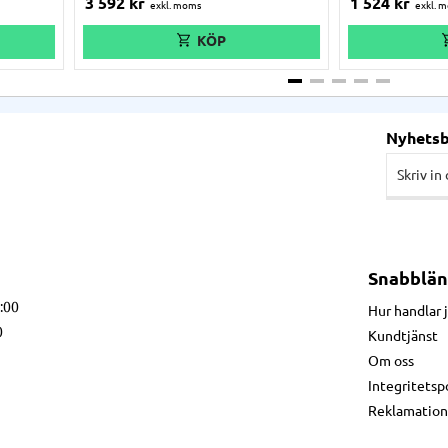
3 592
kr
1 524
kr
Nyhets
Snabblän
7:00
Hur handlar 
0
Kundtjänst
Om oss
Integritetsp
Reklamation