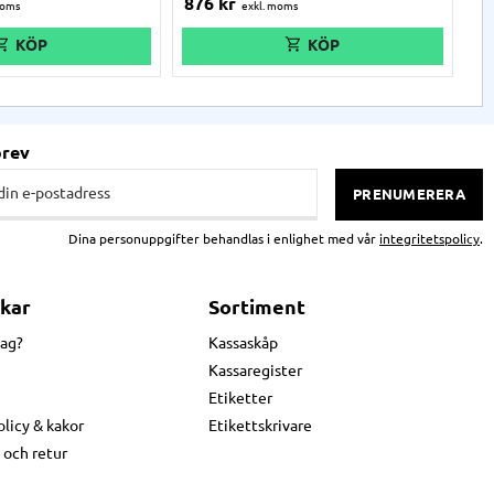
876
kr
2
Sp
skr
Ka
brev
PRENUMERERA
Dina personuppgifter behandlas i enlighet med vår
integritetspolicy
.
kar
Sortiment
jag?
Kassaskåp
Kassaregister
Etiketter
olicy & kakor
Etikettskrivare
 och retur