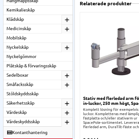
Hängmappsskåp
Relaterade produkter
Kemikalieskåp
Klädskåp
Medicinskåp
Mobilskåp
Nyckelskåp
Nyckelgömmor
Plåtskåp & förvaringsskåp
Sedelboxar
Småfacksskåp
Stöldskyddsskåp
Stativ med flerledad arm fö
Säkerhetsskåp
in-luckor, 250 mm högt, Sp
Komplett lösning för exempelvis 
Värdeskåp
luckor. Kompletteras med lämpli
fästplatta och/eller stativarm ur
Värdeskyddsskåp
SpacePole-sortimentet. Leverer
flerledad arm, DuraTilt-fäste oc
grundstolpe på 250 mm, samt skr
Kontanthantering
stabil montering på disk. Kablag