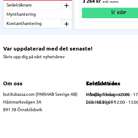
3 264
kr
behändligt dras genom röret.
Sedelräknare
Mynthantering
Kontanthantering
Var uppdaterad med det senaste!
Skriv upp dig på vårt nyhetsbrev
Om oss
Kontakta oss
Telefontider
butikskassa.com (PARMAB Sverige AB)
info@butikskassa.com
Måndag-fredag – 09:00 - 1
Hästmarksvägen 3A
010 - 10 10 681
Lunchstängt – 12:00 - 13:0
891 38 Örnsköldsvik