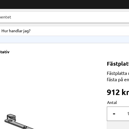
Hur handlar jag?
stativ
Fästplat
Fästplatta
fästa på e
912
k
Antal
-