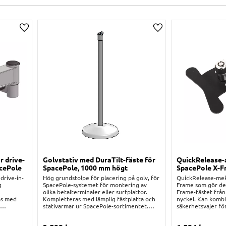
Lägg till i önskelista
Lägg till i önskelist
r drive-
Golvstativ med DuraTilt-fäste för
QuickRelease-
acePole
SpacePole, 1000 mm högt
SpacePole X-F
drive-in-
Hög grundstolpe för placering på golv, för
QuickRelease-mek
g
SpacePole-systemet för montering av
Frame som gör det 
olika betalterminaler eller surfplattor.
Frame-fästet från
as med
Kompletteras med lämplig fästplatta och
nyckel. Kan komb
h
stativarmar ur SpacePole-sortimentet.
säkerhetsvajer fö
uvar för
Kablage kan behändligt dras genom röret.
stativlösning där 
e kan