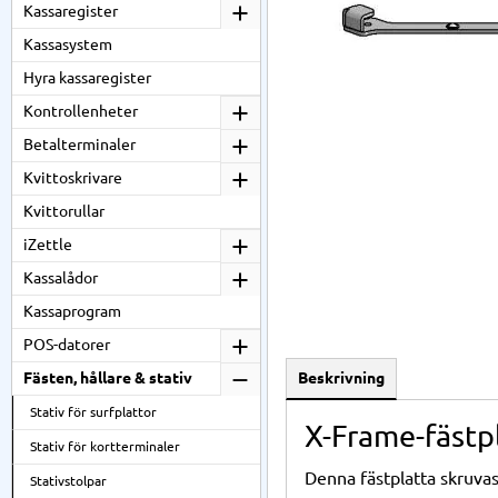
Kassaregister
Kassasystem
Hyra kassaregister
Kontrollenheter
Betalterminaler
Kvittoskrivare
Kvittorullar
iZettle
Kassalådor
Kassaprogram
POS-datorer
Beskrivning
Fästen, hållare & stativ
Stativ för surfplattor
X-Frame-fästpl
Stativ för kortterminaler
Denna fästplatta skruvas
Stativstolpar