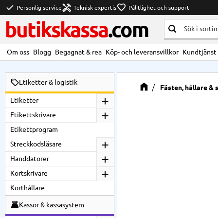
check
handyman
favorite
Personlig service
Teknisk expertis
Pålitlighet och support
butikskassa
.com
Om oss
Blogg
Begagnat & rea
Köp- och leveransvillkor
Kundtjänst
Etiketter & logistik
Fästen, hållare & 
Etiketter
Etikettskrivare
Etikettprogram
Streckkodsläsare
Handdatorer
Kortskrivare
Korthållare
Kassor & kassasystem