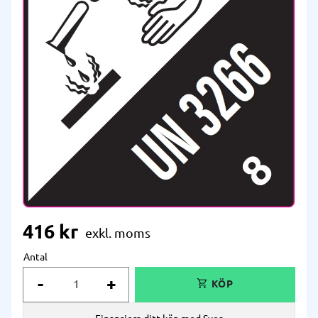
416
kr
Antal
-
+