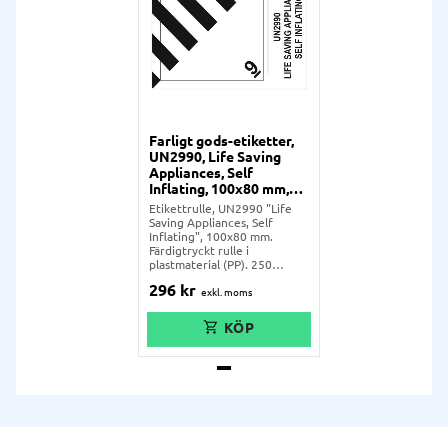
Farligt gods-etiketter,
UN2990, Life Saving
Appliances, Self
Inflating, 100x80 mm,
250 st etiketter/rulle
Etikettrulle, UN2990 "Life
Saving Appliances, Self
Inflating", 100x80 mm.
Färdigtryckt rulle i
plastmaterial (PP). 250
st/rulle.
296
kr