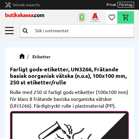
handyman
Privat
Företag
Teknisk expertis
Meny
butikskassa
.com
Önskelista
Kundvag
Etiketter
Farligt gods-etiketter, UN3266, Frätande
basisk oorganisk vätska (n.o.s), 100x100 mm,
250 st etiketter/rulle
Rulle med 250 st farligt gods-etiketter (100x100 mm)
för klass 8 frätande basiska oorganiska vätskor
(UN3266). Färdigtryckt rulle i plastmaterial (PP).