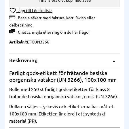
Finansiera ditt köp med Svea
Lägg till i önskelista
Betala säkert med faktura, kort, Swish eller
delbetalning.
Chatta
,
mejla
eller
ring
om du har frågor
Artikelnr
EFGUN3266
Beskrivning
Farligt gods-etikett för frätande basiska
oorganiska vätskor (UN 3266), 100x100 mm
Rulle med 250 st farligt gods-etiketter för klass 8
frätande basiska oorganiska vätskor, n.o.s. (UN 3266).
Rullarna säljes styckevis och etiketterna har måttet
100x100 mm. Etiketten är gjord i ett syntetiskt
material (PP).