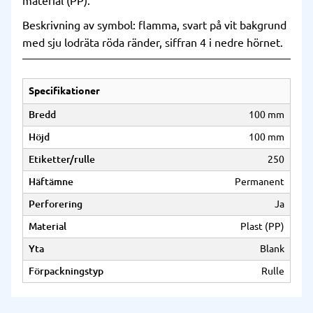
material (PP).
Beskrivning av symbol: flamma, svart på vit bakgrund
med sju lodräta röda ränder, siffran 4 i nedre hörnet.
Specifikationer
Bredd
100 mm
Höjd
100 mm
Etiketter/rulle
250
Häftämne
Permanent
Perforering
Ja
Material
Plast (PP)
Yta
Blank
Förpackningstyp
Rulle