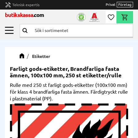
handyman
Privat
Företag
Teknisk expertis
Meny
butikskassa
.com
Önskelista
Kundvag
Etiketter
Farligt gods-etiketter, Brandfarliga fasta
ämnen, 100x100 mm, 250 st etiketter/rulle
Rulle med 250 st farligt gods-etiketter (100x100 mm)
för klass 4 brandfarliga fasta ämnen. Färdigtryckt rulle
i plastmaterial (PP).