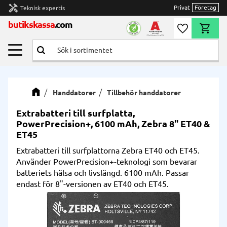
handyman
Privat
Företag
Teknisk expertis
Meny
butikskassa
.com
Önskelista
Kundvag
Handdatorer
Tillbehör handdatorer
Extrabatteri till surfplatta,
PowerPrecision+, 6100 mAh, Zebra 8" ET40 &
ET45
Extrabatteri till surfplattorna Zebra ET40 och ET45.
Använder PowerPrecision+-teknologi som bevarar
batteriets hälsa och livslängd. 6100 mAh. Passar
endast för 8"-versionen av ET40 och ET45.