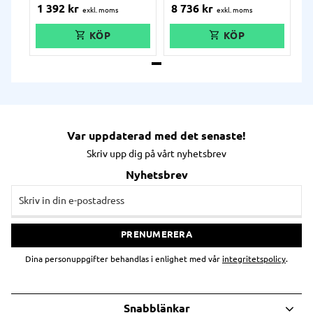
livslängd. 7600 mAh. Passar
tänkbara behov som kan
1 392
kr
8 736
kr
endast för 10"-versionen.
behövas vid en logistik- eller
lagerverksamhet och med sin
ruggade formfaktor klarar
den av och motstår stötar,
fall, och andra sorters
olyckor som kan förekomma i
en arbetsmiljö.
Var uppdaterad med det senaste!
Skriv upp dig på vårt nyhetsbrev
Nyhetsbrev
PRENUMERERA
Dina personuppgifter behandlas i enlighet med vår
integritetspolicy
.
Snabblänkar