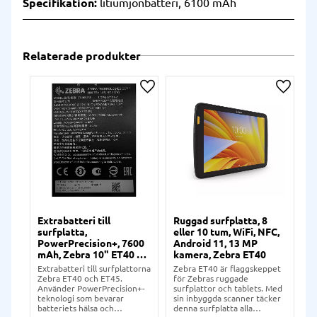
Specifikation:
litiumjonbatteri, 6100 mAh
Relaterade produkter
Lägg till i önskelista
Lägg ti
Extrabatteri till
Ruggad surfplatta, 8
surfplatta,
eller 10 tum, WiFi, NFC,
PowerPrecision+, 7600
Android 11, 13 MP
mAh, Zebra 10" ET40 &
kamera, Zebra ET40
ET45
Extrabatteri till surfplattorna
Zebra ET40 är flaggskeppet
Zebra ET40 och ET45.
för Zebras ruggade
Använder PowerPrecision+-
surfplattor och tablets. Med
teknologi som bevarar
sin inbyggda scanner täcker
batteriets hälsa och
denna surfplatta alla