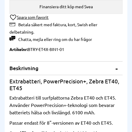
Finansiera ditt köp med Svea
Lägg till i önskelista
Betala säkert med faktura, kort, Swish eller
delbetalning.
Chatta
,
mejla
eller
ring
om du har frågor
Artikelnr
BTRY-ET4X-8IN1-01
Beskrivning
Extrabatteri, PowerPrecision+, Zebra ET40,
ET45
Extrabatteri till surfplattorna Zebra ET40 och ET45.
Använder PowerPrecision+-teknologi som bevarar
batteriets hälsa och livslängd. 6100 mAh.
Passar endast för 8"-versionen av ET40 och ET45.