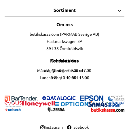
Sortiment
Om oss
butikskassa.com (PARMAB Sverige AB)
Hästmarksvägen 3A
891 38 Örnsköldsvik
Telefontider
Kontakta oss
info@butikskassa.com
Måndag-fredag – 09:00 - 17:00
010 - 10 10 681
Lunchstängt – 12:00 - 13:00
Instagram
Facebook