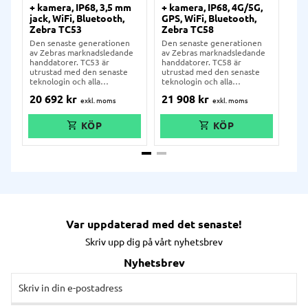
+ kamera, IP68, 3,5 mm
+ kamera, IP68, 4G/5G,
höl
jack, WiFi, Bluetooth,
GPS, WiFi, Bluetooth,
Kam
Zebra TC53
Zebra TC58
An
Den senaste generationen
Den senaste generationen
Zeb
av Zebras marknadsledande
av Zebras marknadsledande
utg
handdatorer. TC53 är
handdatorer. TC58 är
rug
utrustad med den senaste
utrustad med den senaste
han
teknologin och alla
teknologin och alla
logi
förnödenheter som fordras i
förnödenheter som fordras i
tra
20 692
kr
21 908
kr
27
det dagliga arbetet: fram-
det dagliga arbetet: plats för
och
och bakkamera, Bluetooth,
SIM-kort, stöd för 4G, 5G och
Ter
WiFi, ett stort batteri, IP65-
inbyggd GPS, fram- och
kor
och IP68-klassning, inbyggd
bakkamera, Bluetooth, WiFi,
via
2D-scanner, och blixtsnabb
ett stort batteri, IP65- och
IP68
processor. Zebra TC53 sätter
IP68-klassning, inbyggd 2D-
3 m
en helt ny standard för
scanner, och blixtsnabb
Ter
moderna handdatorer och
processor. Zebra TC58 sätter
med
passar i en lång rad
en helt ny standard för
som
branscher.
moderna handdatorer och
ver
passar i en lång rad
Blue
branscher.
dis
self
Var uppdaterad med det senaste!
och 
Skriv upp dig på vårt nyhetsbrev
Nyhetsbrev