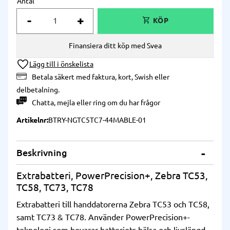
Antal
-
+
Finansiera ditt köp med Svea
Lägg till i önskelista
Betala säkert med faktura, kort, Swish eller
delbetalning.
Chatta
,
mejla
eller
ring
om du har frågor
Artikelnr
BTRY-NGTC5TC7-44MABLE-01
Beskrivning
Extrabatteri, PowerPrecision+, Zebra TC53,
TC58, TC73, TC78
Extrabatteri till handdatorerna Zebra TC53 och TC58,
samt TC73 & TC78. Använder PowerPrecision+-