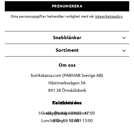
PRENUMERERA
Dina personuppgifter behandlas i enlighet med vår
integritetspolicy
.
Snabblänkar
Sortiment
Om oss
butikskassa.com (PARMAB Sverige AB)
Hästmarksvägen 3A
891 38 Örnsköldsvik
Telefontider
Kontakta oss
info@butikskassa.com
Måndag-fredag – 09:00 - 17:00
010 - 10 10 681
Lunchstängt – 12:00 - 13:00