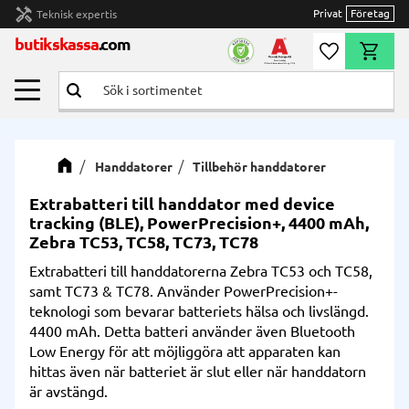
handyman
Privat
Företag
Teknisk expertis
Meny
butikskassa
.com
Önskelista
Kundvag
Handdatorer
Tillbehör handdatorer
Extrabatteri till handdator med device
tracking (BLE), PowerPrecision+, 4400 mAh,
Zebra TC53, TC58, TC73, TC78
Extrabatteri till handdatorerna Zebra TC53 och TC58,
samt TC73 & TC78. Använder PowerPrecision+-
teknologi som bevarar batteriets hälsa och livslängd.
4400 mAh. Detta batteri använder även Bluetooth
Low Energy för att möjliggöra att apparaten kan
hittas även när batteriet är slut eller när handdatorn
är avstängd.