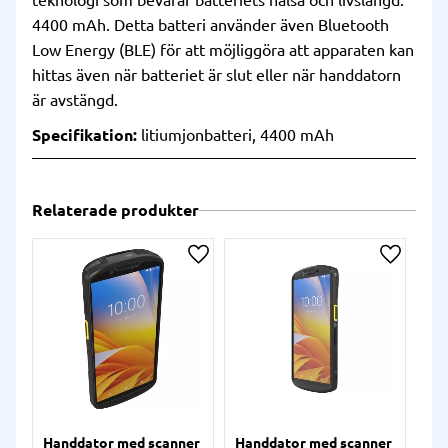
teknologi som bevarar batteriets hälsa och livslängd.
4400 mAh. Detta batteri använder även Bluetooth
Low Energy (BLE) för att möjliggöra att apparaten kan
hittas även när batteriet är slut eller när handdatorn
är avstängd.
Specifikation:
litiumjonbatteri, 4400 mAh
Relaterade produkter
Lägg till i önskelista
Lägg till
Handdator med scanner
Handdator med scanner
Ha