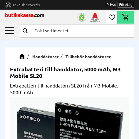
handyman
Privat
Företag
Teknisk expertis
Meny
butikskassa
.com
Önskelista
Kundvag
Handdatorer
Tillbehör handdatorer
Extrabatteri till handdator, 5000 mAh, M3
Mobile SL20
Extrabatteri till handdatorn SL20 från M3 Mobile.
5000 mAh.