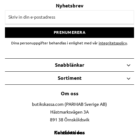
Nyhetsbrev
PRENUMERERA
Dina personuppgifter behandlas i enlighet med vår
integritetspolicy
.
Snabblänkar
Sortiment
Om oss
butikskassa.com (PARMAB Sverige AB)
Hästmarksvägen 3A
891 38 Örnsköldsvik
Telefontider
Kontakta oss