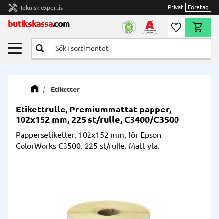
handyman
Privat
Företag
Teknisk expertis
Meny
butikskassa
.com
Önskelista
Kundvag
Etiketter
Etikettrulle, Premiummattat papper,
102x152 mm, 225 st/rulle, C3400/C3500
Pappersetiketter, 102x152 mm, för Epson
ColorWorks C3500. 225 st/rulle. Matt yta.