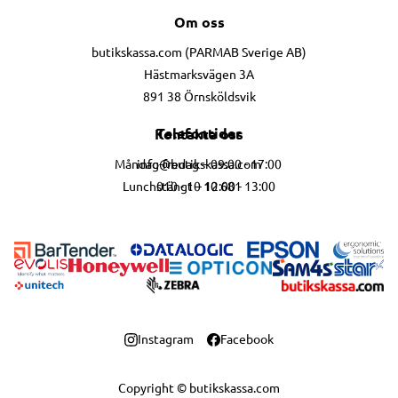
Om oss
butikskassa.com (PARMAB Sverige AB)
Hästmarksvägen 3A
891 38 Örnsköldsvik
Telefontider
Kontakta oss
info@butikskassa.com
Måndag-fredag – 09:00 - 17:00
010 - 10 10 681
Lunchstängt – 12:00 - 13:00
Instagram
Facebook
Copyright © butikskassa.com