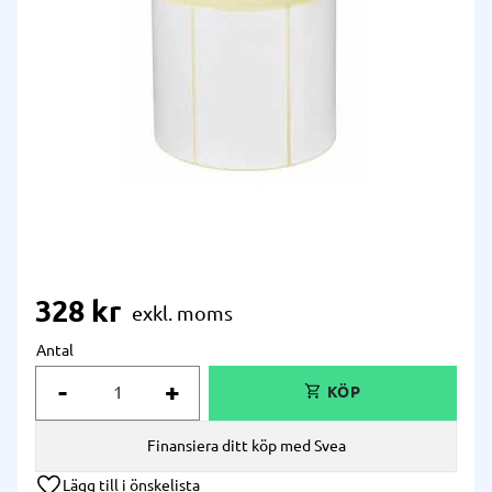
328
kr
Antal
-
+
Finansiera ditt köp med Svea
Lägg till i önskelista