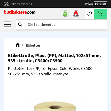
handyman
Privat
Företag
Teknisk expertis
Meny
butikskassa
.com
Önskelista
Kundvag
Etiketter
Etikettrulle, Plast (PP), Mattad, 102x51 mm,
535 st/rulle, C3400/C3500
Plastetiketter (PP) för Epson ColorWorks C3500.
102x51 mm, 535 st/rulle. Matt yta.