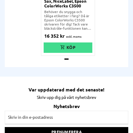
Sax, NiceLabel, Epson
ColorWorks C3500
Behöver du snygga och
tåliga etiketter i färg? Då är
Epson ColorWorks C3500
skrivaren för dig! Tack vare
bläckstråle-funktionen kan
du skriva tåliga färgetiketter
16 352
kr
på olika material. Skrivaren
laddas med 4 patroner i olika
färger och trycker fina,
detaljerade färgetiketter
med en otrolig upplösning,
detaljrikedom och tålighet.
Var uppdaterad med det senaste!
Skriv upp dig på vårt nyhetsbrev
Nyhetsbrev
PRENUMERERA