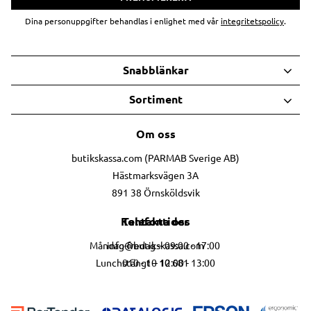
Dina personuppgifter behandlas i enlighet med vår
integritetspolicy
.
Snabblänkar
Sortiment
Om oss
butikskassa.com (PARMAB Sverige AB)
Hästmarksvägen 3A
891 38 Örnsköldsvik
Telefontider
Kontakta oss
info@butikskassa.com
Måndag-fredag – 09:00 - 17:00
010 - 10 10 681
Lunchstängt – 12:00 - 13:00