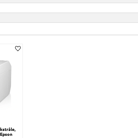
Lägg till i önskelista
kstråle,
 Epson