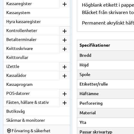
Kassaregister
Högblank etikett i papp
Bläcket från skrivaren t
Kassasystem
Hyra kassaregister
Permanent akryliskt häf
Kontrollenheter
Betalterminaler
Specifikationer
Kvittoskrivare
Bredd
Kvittorullar
Höjd
iZettle
Spole
Kassalådor
Etiketter/rulle
Kassaprogram
POS-datorer
Häftämne
Fästen, hållare & stativ
Perforering
Butiksvåg
Material
Skärmar & monitorer
Yta
Förvaring & säkerhet
Passar skrivartyp