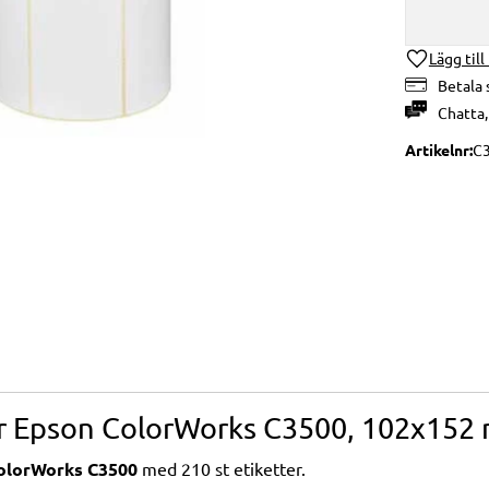
Lägg till
Betala 
Chatta
Artikelnr
C
ör Epson ColorWorks C3500, 102x152 m
olorWorks C3500
med 210 st etiketter.