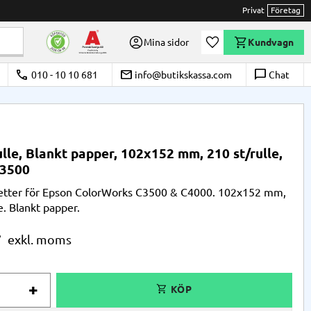
Privat
Företag
Önskelista
Mina sidor
Kundvagn
call
email
chat_bubble_outline
010 - 10 10 681
info@butikskassa.com
Chat
ulle, Blankt papper, 102x152 mm, 210 st/rulle,
3500
ketter för Epson ColorWorks C3500 & C4000. 102x152 mm,
e. Blankt papper.
r
+