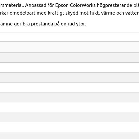
ersmaterial. Anpassad för Epson ColorWorks högpresterande blä
orkar omedelbart med kraftigt skydd mot fukt, värme och vatten
tämne ger bra prestanda på en rad ytor.