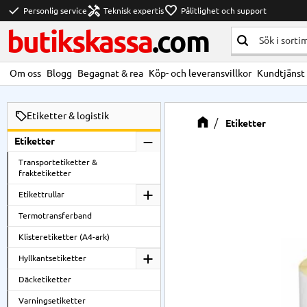
check
handyman
favorite
Personlig service
Teknisk expertis
Pålitlighet och support
butikskassa
.com
Om oss
Blogg
Begagnat & rea
Köp- och leveransvillkor
Kundtjänst
Etiketter & logistik
Etiketter
Etiketter
Transportetiketter &
fraktetiketter
Etikettrullar
Termotransferband
Klisteretiketter (A4-ark)
Hyllkantsetiketter
Däcketiketter
Varningsetiketter