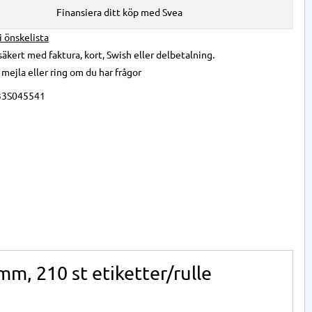
Finansiera ditt köp med Svea
 i önskelista
säkert med faktura, kort, Swish eller delbetalning.
,
mejla
eller
ring
om du har frågor
33S045541
m, 210 st etiketter/rulle