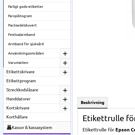
Farligt gods-etiketter
Faropiktogram
Packsedelskuvert
Festivalarmband
Armband för sjukvård
Användningsområden
Varumärken
Etikettskrivare
Etikettprogram
Streckkodsläsare
Handdatorer
Beskrivning
Kortskrivare
Etikettrulle f
Korthållare
Kassor & kassasystem
Etikettrulle för
Epson C