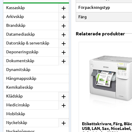
Förpackningstyp
Kassaskåp
Arkivskåp
Färg
Brandskåp
Relaterade produkter
Datamediaskåp
Datorskåp & serverskåp
Deponeringsskåp
Dokumentskåp
Dynamitskåp
Hängmappsskåp
Kemikalieskåp
Klädskåp
Medicinskåp
Mobilskåp
Nyckelskåp
Etikettskrivare, Färg, Bläc
USB, LAN, Sax, NiceLabel,
Nyckelgömmor