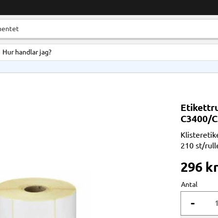
Hur handlar jag?
Etikettr
C3400/C
Klistereti
210 st/rull
296
k
Antal
-