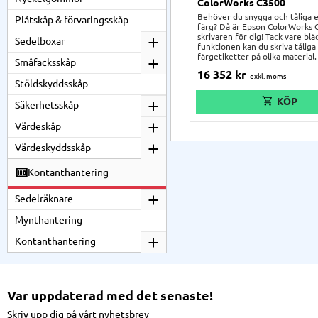
ColorWorks C3500
Behöver du snygga och tåliga e
Plåtskåp & förvaringsskåp
färg? Då är Epson ColorWorks
skrivaren för dig! Tack vare blä
Sedelboxar
funktionen kan du skriva tåliga
färgetiketter på olika material.
Småfacksskåp
laddas med 4 patroner i olika f
16 352
kr
trycker fina, detaljerade färge
Stöldskyddsskåp
med en otrolig upplösning, det
och tålighet.
Säkerhetsskåp
Värdeskåp
Värdeskyddsskåp
Kontanthantering
Sedelräknare
Mynthantering
Kontanthantering
Var uppdaterad med det senaste!
Skriv upp dig på vårt nyhetsbrev