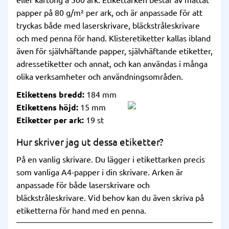
eller kartong á 500 ark. Etikettarken består av mattat
papper på 80 g/m² per ark, och är anpassade för att
tryckas både med laserskrivare, bläckstråleskrivare
och med penna för hand. Klisteretiketter kallas ibland
även för självhäftande papper, självhäftande etiketter,
adressetiketter och annat, och kan användas i många
olika verksamheter och användningsområden.
Etikettens bredd:
184 mm
Etikettens höjd:
15 mm
Etiketter per ark:
19 st
Hur skriver jag ut dessa etiketter?
På en vanlig skrivare. Du lägger i etikettarken precis
som vanliga A4-papper i din skrivare. Arken är
anpassade för både laserskrivare och
bläckstråleskrivare. Vid behov kan du även skriva på
etiketterna för hand med en penna.