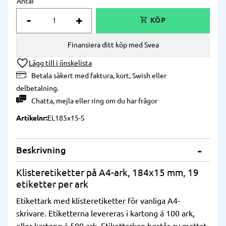
Antal
-
+
Finansiera ditt köp med Svea
Lägg till i önskelista
Betala säkert med faktura, kort, Swish eller
delbetalning.
Chatta
,
mejla
eller
ring
om du har frågor
Artikelnr
EL185x15-S
Beskrivning
Klisteretiketter på A4-ark, 184x15 mm, 19
etiketter per ark
Etikettark med klisteretiketter för vanliga A4-
skrivare. Etiketterna levereras i kartong á 100 ark,