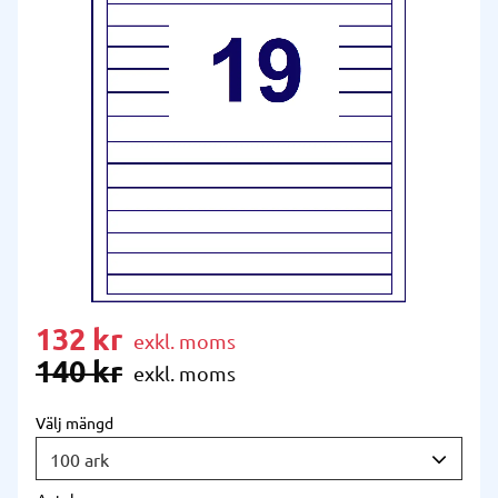
Nedsatt pris:
132
kr
Ordinarie pris:
140
kr
Välj mängd