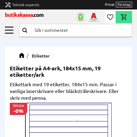
handyman
Privat
Företag
Teknisk expertis
Meny
butikskassa
.com
Önskelista
Kundvag
Etiketter
Etiketter på A4-ark, 184x15 mm, 19
etiketter/ark
Etikettark med 19 etiketter. 184x15 mm. Passar i
vanliga laserskrivare eller bläckstråleskrivare. Eller
skriv med penna.
SPARA
6
%