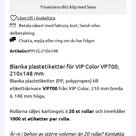
Finansiera ditt köp med Svea
Lägg till i önskelista
Betala säkert med faktura, kort, Swish eller
delbetalning.
Chatta
,
mejla
eller
ring
om du har frågor
Artikelnr
PPIJG-210x148
Blanka plastetiketter för VIP Color VP700,
210x148 mm
Blanka plastetiketter (PP, polypropen) till
etikettskrivare
VP700
från VIP Color. 210 mm breda
& 148 mm höga.
Rullarna säljes kartongvis á
20 st rullar
och innehåller
1000 st etiketter per rulle
.
Är ni i behov av större volymer än 20 rullar? Kontakta