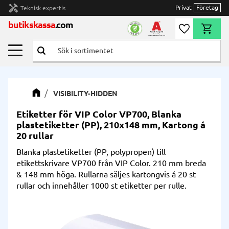
handyman
Privat
Företag
Teknisk expertis
Meny
butikskassa
.com
Önskelista
Kundvag
VISIBILITY-HIDDEN
Etiketter för VIP Color VP700, Blanka
plastetiketter (PP), 210x148 mm, Kartong á
20 rullar
Blanka plastetiketter (PP, polypropen) till
etikettskrivare VP700 från VIP Color. 210 mm breda
& 148 mm höga. Rullarna säljes kartongvis á 20 st
rullar och innehåller 1000 st etiketter per rulle.