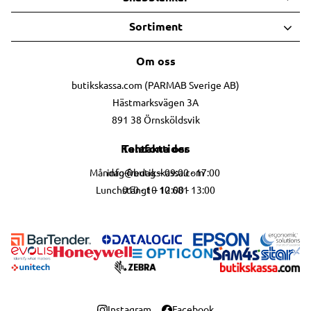
Sortiment
Om oss
butikskassa.com (PARMAB Sverige AB)
Hästmarksvägen 3A
891 38 Örnsköldsvik
Telefontider
Kontakta oss
info@butikskassa.com
Måndag-fredag – 09:00 - 17:00
010 - 10 10 681
Lunchstängt – 12:00 - 13:00
Instagram
Facebook