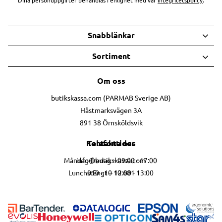
Dina personuppgifter behandlas i enlighet med vår
integritetspolicy
.
Snabblänkar
Sortiment
Om oss
butikskassa.com (PARMAB Sverige AB)
Hästmarksvägen 3A
891 38 Örnsköldsvik
Telefontider
Kontakta oss
info@butikskassa.com
Måndag-fredag – 09:00 - 17:00
010 - 10 10 681
Lunchstängt – 12:00 - 13:00