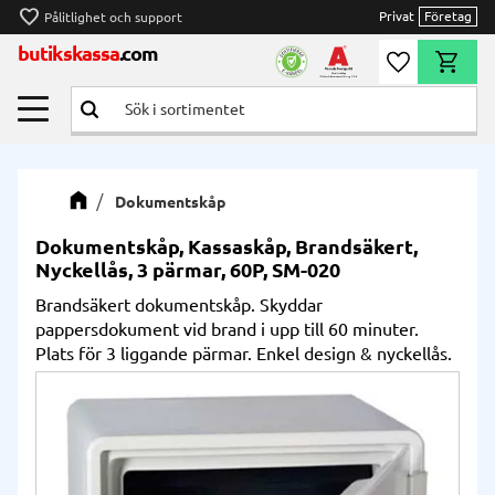
favorite
Privat
Företag
Pålitlighet och support
Meny
butikskassa
.com
Önskelista
Kundvag
Dokumentskåp
Dokumentskåp, Kassaskåp, Brandsäkert,
Nyckellås, 3 pärmar, 60P, SM-020
Brandsäkert dokumentskåp. Skyddar
pappersdokument vid brand i upp till 60 minuter.
Plats för 3 liggande pärmar. Enkel design & nyckellås.