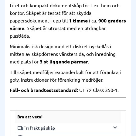
Litet och kompakt dokumentskåp för t.ex. hem och
kontor. Skåpet är testat för att skydda
pappersdokument i upp till
1 timme
i ca.
900 graders
värme
. Skåpet är utrustat med en utdragbar
plastlåda.
Minimalistisk design med ett diskret nyckellås i
mitten av skåpdörrens vänstersida, och inredning
med plats för
3 st liggande pärmar
.
Till skåpet medföljer expanderbult för att förankra i
golv, instruktioner för förankring medföljer.
Fall- och brandtestsstandard:
UL 72 Class 350-1.
Bra att veta!
keyboard_arrow_down
local_shipping
Fri frakt på skåp