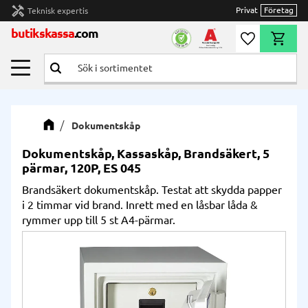
handyman
Privat
Företag
Teknisk expertis
Meny
butikskassa
.com
Önskelista
Kundvag
Dokumentskåp
Dokumentskåp, Kassaskåp, Brandsäkert, 5
pärmar, 120P, ES 045
Brandsäkert dokumentskåp. Testat att skydda papper
i 2 timmar vid brand. Inrett med en låsbar låda &
rymmer upp till 5 st A4-pärmar.