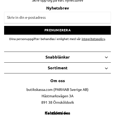
Skriv upp dig på vårt nyhetsbrev
Nyhetsbrev
PRENUMERERA
Dina personuppgifter behandlas i enlighet med vår
integritetspolicy
.
Snabblänkar
Sortiment
Om oss
butikskassa.com (PARMAB Sverige AB)
Hästmarksvägen 3A
891 38 Örnsköldsvik
Telefontider
Kontakta oss