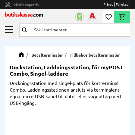
handyman
Privat
Företag
Teknisk expertis
Meny
butikskassa
.com
Önskelista
Kundvag
Betalterminaler
Tillbehör betalterminaler
Dockstation, Laddningsstation, för myPOST
Combo, Singel-laddare
Dockningsstation med singel-plats för kortterminal
Combo. Laddningsstationen ansluts via terminalens
egna micro-USB-kabel till dator eller vägguttag med
USB-ingång.