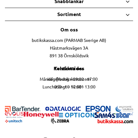
Snabblänkar
Sortiment
Om oss
butikskassa.com (PARMAB Sverige AB)
Hästmarksvägen 3A
891 38 Örnsköldsvik
Telefontider
Kontakta oss
info@butikskassa.com
Måndag-fredag – 09:00 - 17:00
010 - 10 10 681
Lunchstängt – 12:00 - 13:00