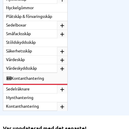
Nyckelgömmor
Plåtskåp & förvaringsskåp
Sedelboxar
Småfacksskåp
Stöldskyddsskåp
Säkerhetsskåp
Värdeskåp
Värdeskyddsskåp
Kontanthantering
Sedelräknare
Mynthantering
Kontanthantering
Var uppdaterad med det senaste!