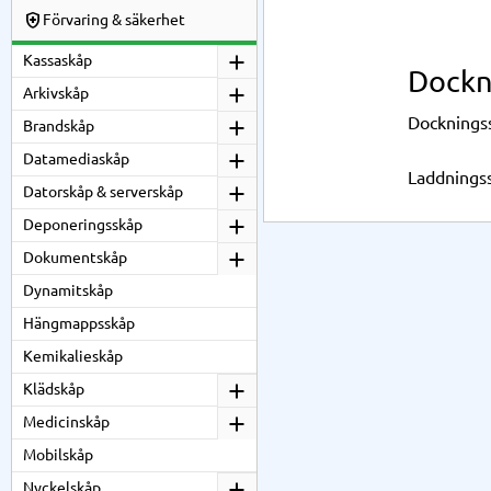
Förvaring & säkerhet
Kassaskåp
Dockn
Arkivskåp
Dockningss
Brandskåp
Datamediaskåp
Laddningss
Datorskåp & serverskåp
Deponeringsskåp
Dokumentskåp
Dynamitskåp
Hängmappsskåp
Kemikalieskåp
Klädskåp
Medicinskåp
Mobilskåp
Nyckelskåp