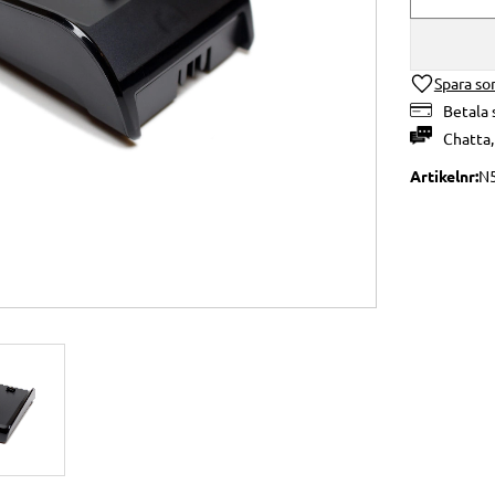
Lägg till i 
Betala 
Chatta
Artikelnr
N