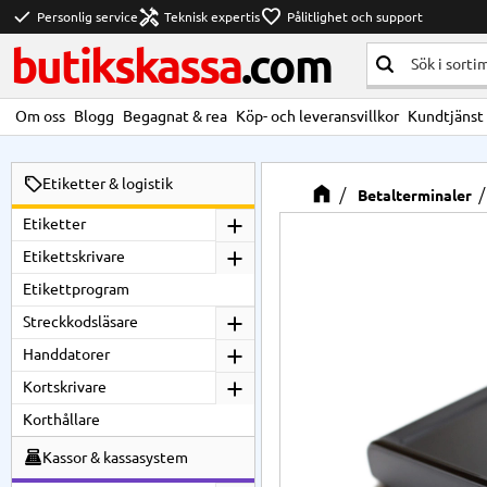
check
handyman
favorite
Personlig service
Teknisk expertis
Pålitlighet och support
butikskassa
.com
Om oss
Blogg
Begagnat & rea
Köp- och leveransvillkor
Kundtjänst
Etiketter & logistik
Betalterminaler
Etiketter
Etikettskrivare
Etikettprogram
Streckkodsläsare
Handdatorer
Kortskrivare
Korthållare
Kassor & kassasystem