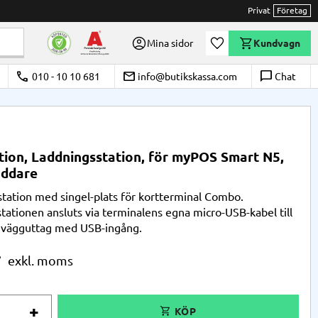
Privat
Företag
Önskelista
Mina sidor
Kundvagn
call
email
chat_bubble_outline
010 - 10 10 681
info@butikskassa.com
Chat
ion, Laddningsstation, för myPOS Smart N5,
addare
tation med singel-plats för kortterminal Combo.
tationen ansluts via terminalens egna micro-USB-kabel till
r vägguttag med USB-ingång.
r
+