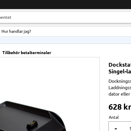
Hur handlar jag?
Tillbehör betalterminaler
Dockstat
Singel-l
Dockningss
Laddningss
dator elle
628
k
Antal
-