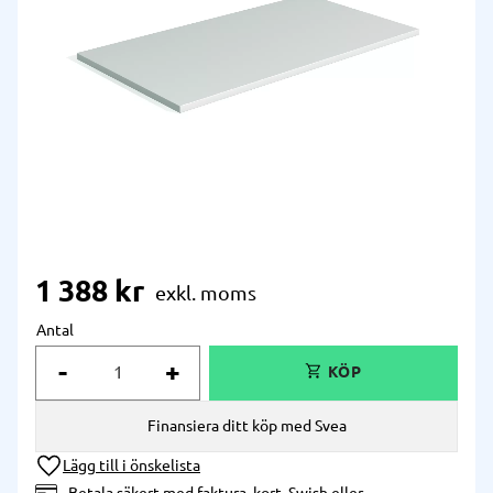
1 388
kr
Antal
-
+
Finansiera ditt köp med Svea
Lägg till i önskelista
Betala säkert med faktura, kort, Swish eller