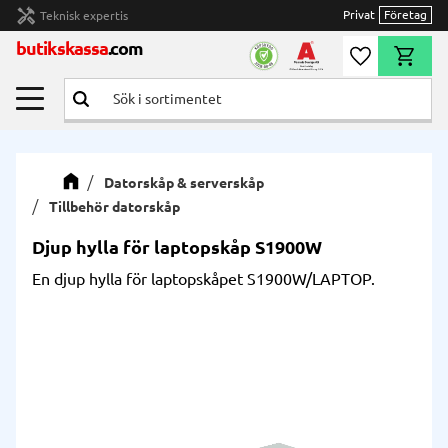
handyman
Privat
Företag
Teknisk expertis
Meny
butikskassa
.com
Önskelista
Kundvag
Datorskåp & serverskåp
Tillbehör datorskåp
Djup hylla för laptopskåp S1900W
En djup hylla för laptopskåpet S1900W/LAPTOP.