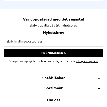
rätt lösning för dina behov.
alla våra produkter utan att kompromissa
med kvaliteten.
Var uppdaterad med det senaste!
Skriv upp dig på vårt nyhetsbrev
Nyhetsbrev
PRENUMERERA
Dina personuppgifter behandlas i enlighet med vår
integritetspolicy
.
Snabblänkar
Sortiment
Om oss