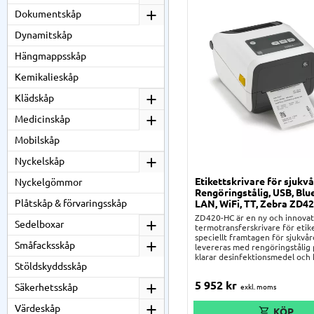
Dokumentskåp
Dynamitskåp
Hängmappsskåp
Kemikalieskåp
Klädskåp
Medicinskåp
Mobilskåp
Nyckelskåp
Etikettskrivare för sjukvå
Nyckelgömmor
Rengöringstålig, USB, Blu
Plåtskåp & förvaringsskåp
LAN, WiFi, TT, Zebra ZD4
ZD420-HC är en ny och innovat
Sedelboxar
termotransferskrivare för etike
speciellt framtagen för sjukvår
Småfacksskåp
levereras med rengöringstålig 
klarar desinfektionsmedel och 
Stöldskyddsskåp
och förseglade knappar – oroa 
för spridning av bakterier elle
5 952
kr
skrivaren. Även strömadaptern 
Säkerhetsskåp
60601-1-godkänd för användni
medicinska miljöer. ZD420-HC 
Värdeskåp