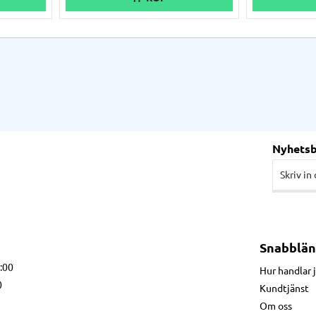
lutning,
desktop-modeller, t.ex. GK420t, GX430t,
läsmärken.
 &
TLP2844, mm.
Nyhets
Snabblän
7:00
Hur handlar 
0
Kundtjänst
Om oss