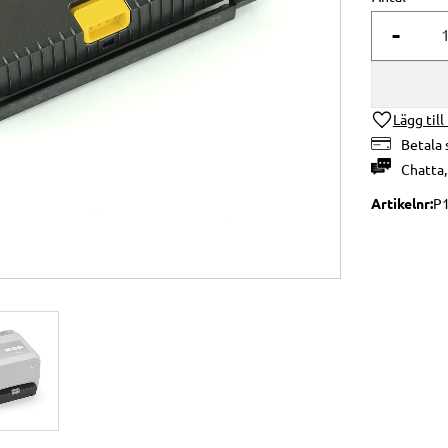
-
Lägg till
Betala 
Chatta
Artikelnr
P