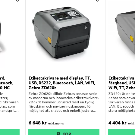
Lägg till i önskelista
Lägg till i önskelis
rd,
Etikettskrivare med display, TT,
Etikettskriva
etooth,
USB, RS232, Bluetooth, LAN, WiFi,
färgband, US
20-HC
Zebra ZD620t
WiFi, TT, Ze
iv
Zebra ZD620t tillhör Zebras senaste serie
ZD420t är en te
tter,
av moderna och innovativa etikettskrivare.
Zebra som använ
d. Skrivaren
ZD620t kommer utrustad med en tydlig
Skrivaren finns 
plast som
färgskärm och navigeringsknappar, för
LAN, Bluetooth o
handsprit,
möjlighet att snabbt och enkelt justera
stora möjlighete
dig aldrig
inställningar och anslutningar direkt på
skrivaren i just
r smuts på
skrivaren. Skrivaren laddas med vanliga
sensor gör det bl
6 648
kr
4 404
kr
är IEC-
färgband (vax, harts eller vax-harts) på
etiketter på rul
ng i
maximalt 300 meter och är
etiketter i bredd
är som
bakåtkompatibel med alla Zebras tidigare
centrerade elle