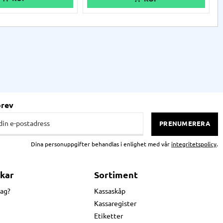
rullar som har icke-centrerade eller icke-
heltäckande läsmärken. Skrivaren finns
tillgänglig med utskriftsupplösning på 203
dpi eller 300 dpi.
brev
PRENUMERERA
Dina personuppgifter behandlas i enlighet med vår
integritetspolicy
.
kar
Sortiment
jag?
Kassaskåp
Kassaregister
Etiketter