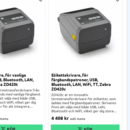
ta
Lägg till i önskelista
Lägg ti
re, för vanliga
Etikettskrivare, för
B, Bluetooth, LAN,
färgbandspatroner, USB,
bra ZD420t
Bluetooth, LAN, WiFi, TT, Zebra
ZD420c
rmotransferskrivare från
ds med vanliga färgband.
ZD420c är en innovativ
att välja med både USB,
termotransferskrivare för etiketter, som
ch WiFi, vilket ger dig
laddas med färgbandspatroner. Skrivaren
r för att integrera
finns att välja med både USB, LAN,
 ditt system. Justerbar
Bluetooth och WiFi, vilket ger dig stora
.a. möjligt att skriva ut
möjligheter för att integrera skrivaren i
4 408
kr
lar som har flertalet
just ditt system. Justerbar sensor gör det
, eller rullar som har icke-
bl.a. möjligt att skriva ut etiketter på rullar
r icke-heltäckande
som har flertalet etiketter i bredd, eller