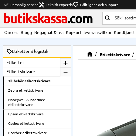
check
handyman
favorite
Personlig service
Teknisk expertis
Pålitlighet och support
butikskassa
.com
Om oss
Blogg
Begagnat & rea
Köp- och leveransvillkor
Kundtjänst
Etiketter & logistik
Etikettskrivare
Etiketter
Etikettskrivare
Tillbehör etikettskrivare
Zebra etikettskrivare
Honeywell & Intermec
etikettskrivare
Epson etikettskrivare
Godex etikettskrivare
Brother etikettskrivare