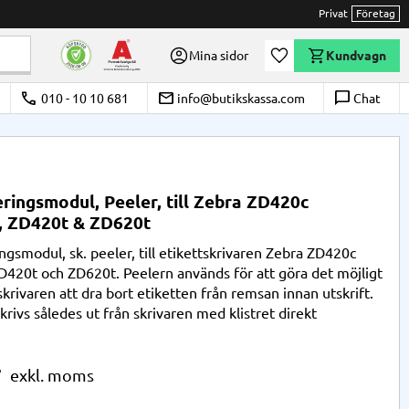
Privat
Företag
Önskelista
Mina sidor
Kundvagn
call
email
chat_bubble_outline
010 - 10 10 681
info@butikskassa.com
Chat
ringsmodul, Peeler, till Zebra ZD420c
), ZD420t & ZD620t
ngsmodul, sk. peeler, till etikettskrivaren Zebra ZD420c
ZD420t och ZD620t. Peelern används för att göra det möjligt
skrivaren att dra bort etiketten från remsan innan utskrift.
krivs således ut från skrivaren med klistret direkt
r