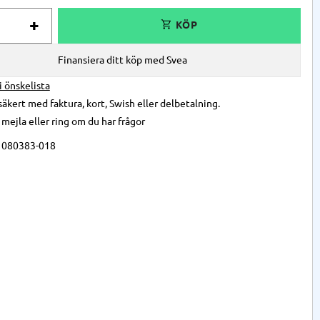
+
Finansiera ditt köp med Svea
 i önskelista
säkert med faktura, kort, Swish eller delbetalning.
,
mejla
eller
ring
om du har frågor
1080383-018