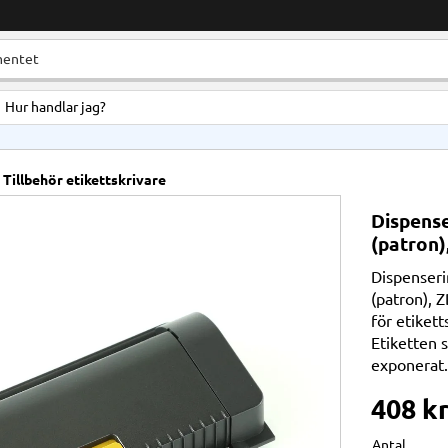
Hur handlar jag?
Tillbehör etikettskrivare
Dispense
(patron
Dispenseri
(patron), 
för etikett
Etiketten s
exponerat.
408
k
Antal