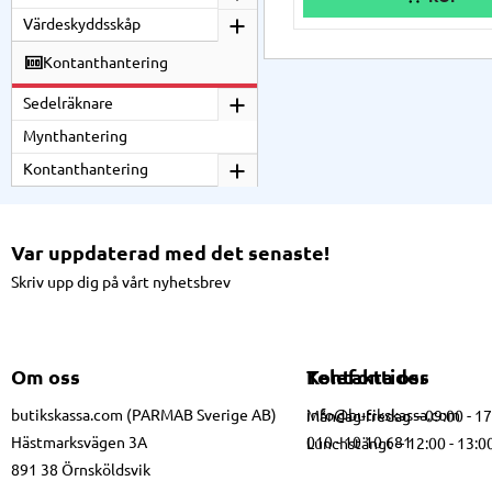
standard utrustad med USB-ans
samt LAN-anslutning eller WiFi
Värdeskyddsskåp
Bluetooth som tillval.
Kontanthantering
Sedelräknare
Mynthantering
Kontanthantering
Var uppdaterad med det senaste!
Skriv upp dig på vårt nyhetsbrev
Om oss
Kontakta oss
Telefontider
butikskassa.com (PARMAB Sverige AB)
info@butikskassa.com
Måndag-fredag – 09:00 - 1
Hästmarksvägen 3A
010 - 10 10 681
Lunchstängt – 12:00 - 13:0
891 38 Örnsköldsvik