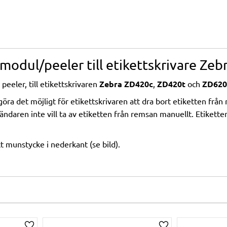
modul/peeler till etikettskrivare Ze
eeler, till etikettskrivaren
Zebra ZD420c
,
ZD420t
och
ZD620
öra det möjligt för etikettskrivaren att dra bort etiketten från
ndaren inte vill ta av etiketten från remsan manuellt. Etiketten
 munstycke i nederkant (se bild).