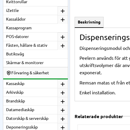
Kvittorullar
iZettle
Kassalådor
Beskrivning
Kassaprogram
Dispenserings
POS-datorer
Fästen, hållare & stativ
Dispenseringsmodul och p
Butiksvåg
Peelern används för att g
Skärmar & monitorer
utskriftsvolymer där anvä
exponerat.
Förvaring & säkerhet
Remsan matas ut från ett
Kassaskåp
Arkivskåp
Enkel installation.
Brandskåp
Datamediaskåp
Relaterade produkter
Datorskåp & serverskåp
Deponeringsskåp