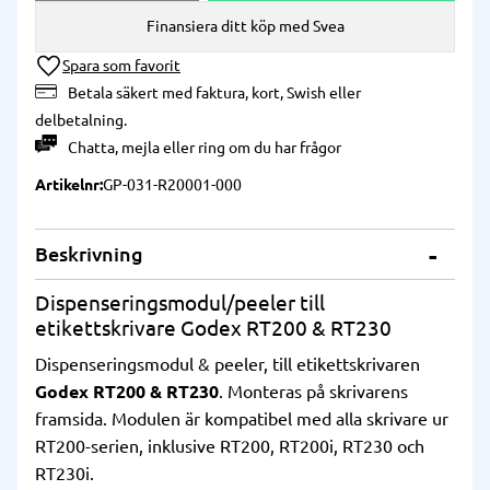
Finansiera ditt köp med Svea
Lägg till i önskelista
Betala säkert med faktura, kort, Swish eller
delbetalning.
Chatta
,
mejla
eller
ring
om du har frågor
Artikelnr
GP-031-R20001-000
Beskrivning
Dispenseringsmodul/peeler till
etikettskrivare Godex RT200 & RT230
Dispenseringsmodul & peeler, till etikettskrivaren
Godex RT200 & RT230
. Monteras på skrivarens
framsida. Modulen är kompatibel med alla skrivare ur
RT200-serien, inklusive RT200, RT200i, RT230 och
RT230i.