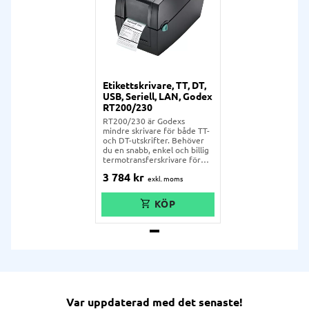
Etikettskrivare, TT, DT,
USB, Seriell, LAN, Godex
RT200/230
RT200/230 är Godexs
mindre skrivare för både TT-
och DT-utskrifter. Behöver
du en snabb, enkel och billig
termotransferskrivare för
enklare etiketter? Då är
3 784
kr
RT200/230 rätt skrivare för
er. RT200/230 levereras med
både USB, LAN (ethernet)
och seriell anslutning
(RS232) som standard.
Skrivaren är mycket lätt och
kompakt, och enkel att
installera. Välj 203 eller 300
dpi.
Var uppdaterad med det senaste!