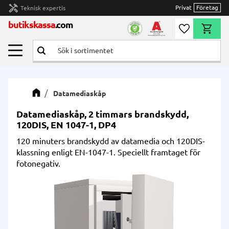
handyman
Privat
Företag
Teknisk expertis
Meny
butikskassa
.com
Önskelista
Kundvag
Datamediaskåp
Datamediaskåp, 2 timmars brandskydd,
120DIS, EN 1047-1, DP4
120 minuters brandskydd av datamedia och 120DIS-
klassning enligt EN-1047-1. Speciellt framtaget för
fotonegativ.