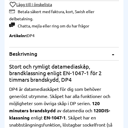
Lägg till i önskelista
Betala säkert med faktura, kort, Swish eller
delbetalning.
Chatta
,
mejla
eller
ring
om du har frågor
Artikelnr
DP4
Beskrivning
Stort och rymligt datamediaskåp,
brandklassning enligt EN-1047-1 för 2
timmars brandskydd, DP4
DP4 är datamediaskåpet för dig som behöver
generöst utrymme. Skåpet har alla funktioner och
möjligheter som övriga skåp i DP serien.
120
minuters brandskydd
av datamedia och
120DIS-
klassning
enligt
EN-1047-1
. Skåpet har en
snabbstängningsfunktion, löstagbar sockelfront (så