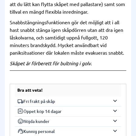
att du lätt kan flytta skåpet med pallastare) samt som
tillval en mängd flexibla inredningar.
Snabbstängningsfunktionen gör det möjligt att i all
hast snabbt stänga igen skåpdörren utan att dra igen
låskolvarna, och samtidigt uppnå fullgott, 120
minuters brandskydd. Mycket användbart vid
paniksituationer där lokalen måste evakueras snabbt.
Skåpet är förberett för bultning i golv
.
Bra att veta!
keyboard_arrow_down
local_shipping
Fri frakt på skåp
keyboard_arrow_down
assignment_return
Vi har fri frakt på alla våra skåp. Frakten
Öppet köp 14 dagar
gäller fram till gatuadress (ej inbärning).
keyboard_arrow_down
sentiment_very_satisfied
Du har 14 dagars öppet köp på alla våra
Nöjda kunder
Leveranstiden på våra skåp är normalt 2-4
produkter. Produkterna ska vara i
keyboard_arrow_down
support_agent
Vi är stolta över våra nöjda kunder och
Kunnig personal
vardagar beroende på skåpmodell, ort