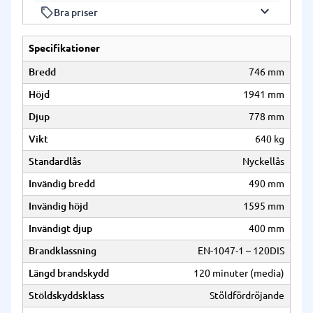
originalförpackning och i nyskick för att
arbetar ständigt för att förbättra vår
keyboard_arrow_down
local_offer
Vår personal har gedigen kunskap om
Bra priser
och lagerstatus. Som regel hinner vi
returneras.
service och produktkvalitet.
våra produkter och kan hjälpa dig att hitta
skicka våra skåp nästa dag.
Vi erbjuder konkurrenskraftiga priser på
rätt lösning för dina behov.
Specifikationer
alla våra produkter utan att kompromissa
med kvaliteten.
Bredd
746 mm
Höjd
1941 mm
Djup
778 mm
Vikt
640 kg
Standardlås
Nyckellås
Invändig bredd
490 mm
Invändig höjd
1595 mm
Invändigt djup
400 mm
Brandklassning
EN-1047-1 – 120DIS
Längd brandskydd
120 minuter (media)
Stöldskyddsklass
Stöldfördröjande