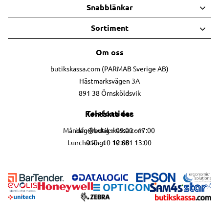
Snabblänkar
Sortiment
Om oss
butikskassa.com (PARMAB Sverige AB)
Hästmarksvägen 3A
891 38 Örnsköldsvik
Telefontider
Kontakta oss
info@butikskassa.com
Måndag-fredag – 09:00 - 17:00
010 - 10 10 681
Lunchstängt – 12:00 - 13:00