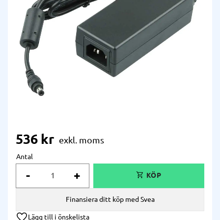
536
kr
Antal
-
+
Finansiera ditt köp med Svea
Lägg till i önskelista