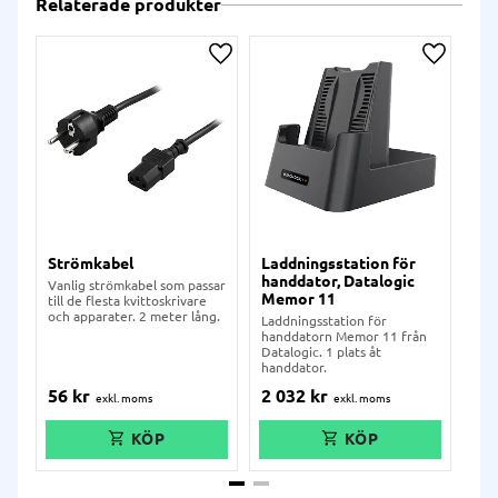
Relaterade produkter
Lägg till i önskelista
Lägg till
Strömkabel
Laddningsstation för
Lad
handdator, Datalogic
han
Vanlig strömkabel som passar
Memor 11
Me
till de flesta kvittoskrivare
och apparater. 2 meter lång.
Laddningsstation för
Lad
handdatorn Memor 11 från
han
Datalogic. 1 plats åt
Mem
handdator.
Pla
56
kr
2 032
kr
5 