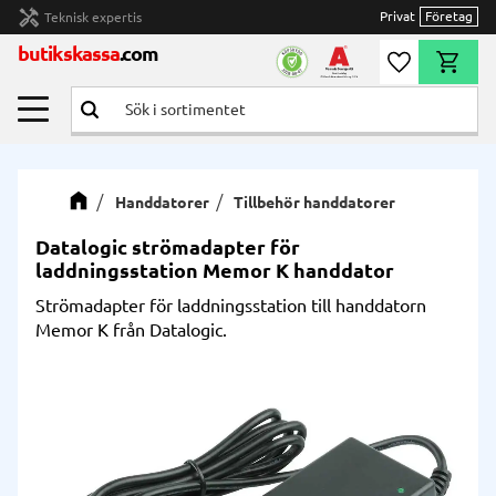
handyman
Privat
Företag
Teknisk expertis
Meny
butikskassa
.com
Önskelista
Kundvag
Handdatorer
Tillbehör handdatorer
Datalogic strömadapter för
laddningsstation Memor K handdator
Strömadapter för laddningsstation till handdatorn
Memor K från Datalogic.