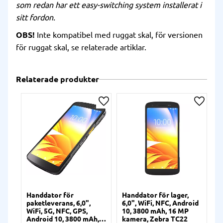
som redan har ett easy-switching system installerat i
sitt fordon.
OBS!
Inte kompatibel med ruggat skal, för versionen
för ruggat skal, se relaterade artiklar.
Relaterade produkter
Lägg till i önskelista
Lägg ti
Handdator för
Handdator för lager,
paketleverans, 6,0",
6,0", WiFi, NFC, Android
WiFi, 5G, NFC, GPS,
10, 3800 mAh, 16 MP
Android 10, 3800 mAh,
kamera, Zebra TC22