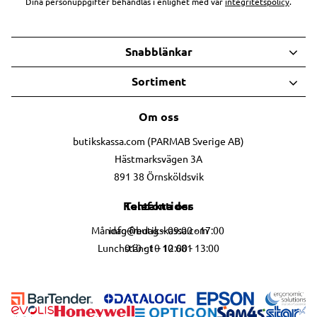
Dina personuppgifter behandlas i enlighet med vår
integritetspolicy
.
Snabblänkar
Sortiment
Om oss
butikskassa.com (PARMAB Sverige AB)
Hästmarksvägen 3A
891 38 Örnsköldsvik
Telefontider
Kontakta oss
info@butikskassa.com
Måndag-fredag – 09:00 - 17:00
010 - 10 10 681
Lunchstängt – 12:00 - 13:00