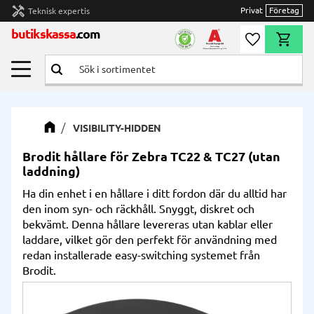
handyman
Privat
Företag
Teknisk expertis
Meny
butikskassa
.com
Önskelista
Kundvag
VISIBILITY-HIDDEN
Brodit hållare för Zebra TC22 & TC27 (utan
laddning)
Ha din enhet i en hållare i ditt fordon där du alltid har
den inom syn- och räckhåll. Snyggt, diskret och
bekvämt. Denna hållare levereras utan kablar eller
laddare, vilket gör den perfekt för användning med
redan installerade easy-switching systemet från
Brodit.