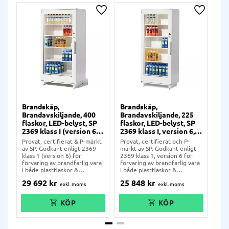
Lägg till i önskelista
Lägg till
Brandskåp,
Brandskåp,
Bra
Brandavskiljande, 400
Brandavskiljande, 225
Bra
flaskor, LED-belyst, SP
flaskor, LED-belyst, SP
SP 
2369 klass I (version 6),
2369 klass I, version 6,
6),
BAS 1000
BAS 550
Provat, certifierat & P-märkt
Provat, certifierat och P-
Tes
av SP. Godkänt enligt 2369
märkt av SP. Godkänt enligt
av R
klass 1 (version 6) för
2369 klass 1, version 6 för
(ve
förvaring av brandfarlig vara
förvaring av brandfarlig vara
för
i både plastflaskor &
i både plastflaskor &
sam
aerosolburkar.
aerosolburkar.
pla
29 692
kr
25 848
kr
30