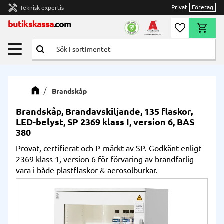
handyman
Privat
Företag
Teknisk expertis
Meny
butikskassa
.com
Önskelista
Kundvag
Brandskåp
Brandskåp, Brandavskiljande, 135 flaskor,
LED-belyst, SP 2369 klass I, version 6, BAS
380
Provat, certifierat och P-märkt av SP. Godkänt enligt
2369 klass 1, version 6 för förvaring av brandfarlig
vara i både plastflaskor & aerosolburkar.