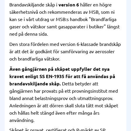
Brandavskiljande skåp i
version 6
håller en högre
säkerhetsnivå och rekommenderas av MSB, som ni
kan se i vårt utdrag ur MSB:s handbok "Brandfarliga
gaser och vätskor samt gasapparater i butiker" längst
ned på denna sida.
Den stora fördelen med version 6-klassade brandskåp
är att det är godkänt för samförvaring av aerosoler
och brandfarliga vätskor.
Även gångjärnen på skåpet uppfyller det nya
kravet enligt SS EN-1935 för att få användas på
brandavskiljande skåp.
Detta betyder att
gångjärnen har provats på ett provningsinstitut med
bland annat belastningsprov och utmattningsprov.
Anledningen är att dörren skall sluta tätt mot skåpet
och hållas helt stängd även efter många års
användning.
Skåpet är provat, certifierat och P-märkt av SP,