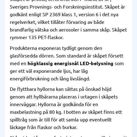
Sveriges Provnings- och Forskningsinstitut. Skåpet är
godkänt enligt SP 2369 klass 1, version 6 i det nya
regelverket, vilket tillåter förvaring av både
brandfarlig vätska och aerosoler i samma skåp. Skåpet
rymmer 135 PET-flaskor.
Produkterna exponeras tydligt genom den
glasförsedda dörren. Som standard är skåpet försett
med en
högklassig energisnål LED-belysning
som
ger ett väl exponerande ljus, har låg
energiförbrukning och lång livslängd.
De flyttbara hyllorna kan sättas på önskad höjd
genom att hyllbärarna placeras i urtagen i skåpets
innerväggar. Hyllorna är godkända för en
maxbelastning på 80 kg. I botten av skåpet finns ett
spilltråg som är till för att samla upp eventuellt
läckage från flaskor och burkar.