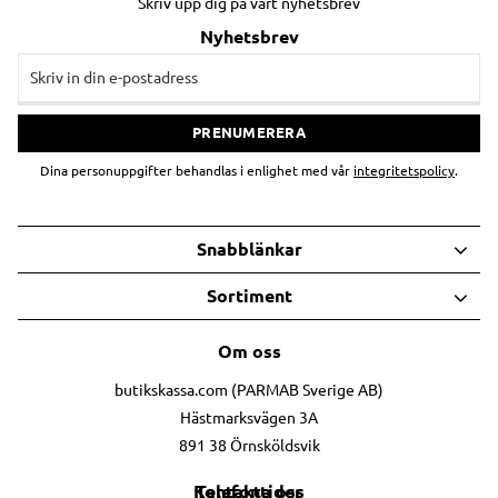
Skriv upp dig på vårt nyhetsbrev
Nyhetsbrev
PRENUMERERA
Dina personuppgifter behandlas i enlighet med vår
integritetspolicy
.
Snabblänkar
Sortiment
Om oss
butikskassa.com (PARMAB Sverige AB)
Hästmarksvägen 3A
891 38 Örnsköldsvik
Telefontider
Kontakta oss