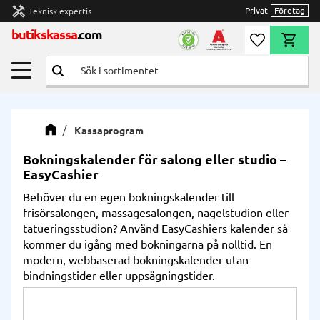
handyman
Privat
Företag
Teknisk expertis
Meny
butikskassa
.com
Önskelista
Kundvag
Kassaprogram
Bokningskalender för salong eller studio –
EasyCashier
Behöver du en egen bokningskalender till
frisörsalongen, massagesalongen, nagelstudion eller
tatueringsstudion? Använd EasyCashiers kalender så
kommer du igång med bokningarna på nolltid. En
modern, webbaserad bokningskalender utan
bindningstider eller uppsägningstider.