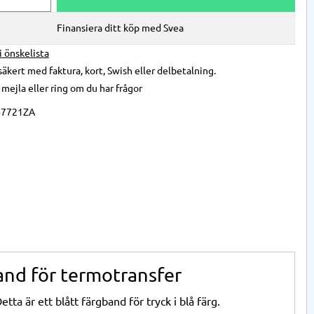
Finansiera ditt köp med Svea
 i önskelista
säkert med faktura, kort, Swish eller delbetalning.
,
mejla
eller
ring
om du har frågor
47721ZA
and för termotransfer
ta är ett blått färgband för tryck i blå färg.