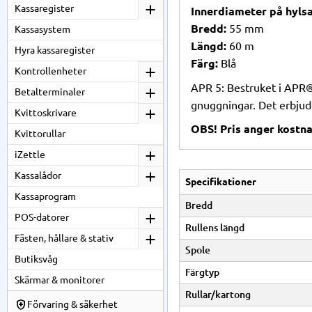
Kassaregister
Innerdiameter på hylsa
Bredd:
55 mm
Kassasystem
Längd:
60 m
Hyra kassaregister
Färg:
Blå
Kontrollenheter
APR 5: Bestruket i APR®
Betalterminaler
gnuggningar. Det erbjud
Kvittoskrivare
OBS! Pris anger kostna
Kvittorullar
iZettle
Kassalådor
Specifikationer
Kassaprogram
Bredd
POS-datorer
Rullens längd
Fästen, hållare & stativ
Spole
Butiksvåg
Färgtyp
Skärmar & monitorer
Rullar/kartong
Förvaring & säkerhet