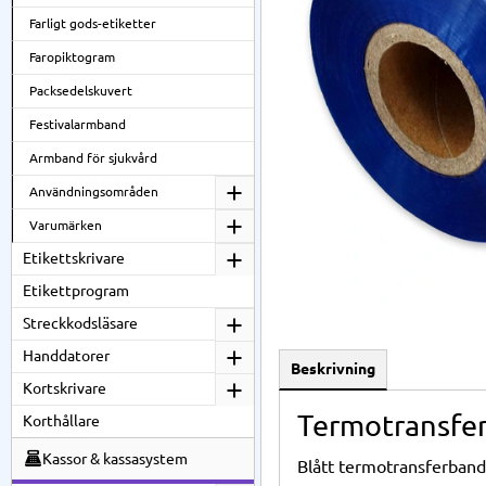
Farligt gods-etiketter
Faropiktogram
Packsedelskuvert
Festivalarmband
Armband för sjukvård
Användningsområden
Varumärken
Etikettskrivare
Etikettprogram
Streckkodsläsare
Handdatorer
Beskrivning
Kortskrivare
Termotransfer
Korthållare
Kassor & kassasystem
Blått termotransferband s