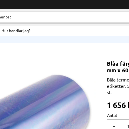
Hur handlar jag?
Blåa fär
mm x 60
Blåa termo
etiketter.
st.
1 656
Antal
-