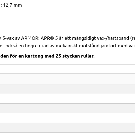
:
12,7 mm
 5-vax av ARMOR: APR® 5 är ett mångsidigt vax-/hartsband (r
er också en högre grad av mekaniskt motstånd jämfört med van
den för en kartong med 25 stycken rullar.