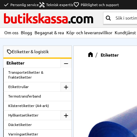
check
handyman
favorite
Personlig service
Teknisk expertis
Pålitlighet och support
butikskassa
.com
Om oss
Blogg
Begagnat & rea
Köp- och leveransvillkor
Kundtjänst
Etiketter & logistik
Etiketter
Etiketter
Transportetiketter &
fraktetiketter
Etikettrullar
Termotransferband
Klisteretiketter (A4-ark)
Hyllkantsetiketter
Däcketiketter
Varningsetiketter