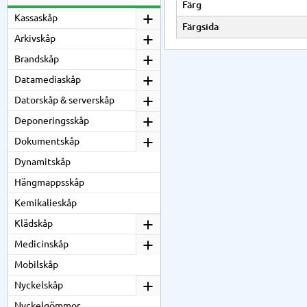
Färg
Kassaskåp
Färgsida
Arkivskåp
Brandskåp
Datamediaskåp
Datorskåp & serverskåp
Deponeringsskåp
Dokumentskåp
Dynamitskåp
Hängmappsskåp
Kemikalieskåp
Klädskåp
Medicinskåp
Mobilskåp
Nyckelskåp
Nyckelgömmor