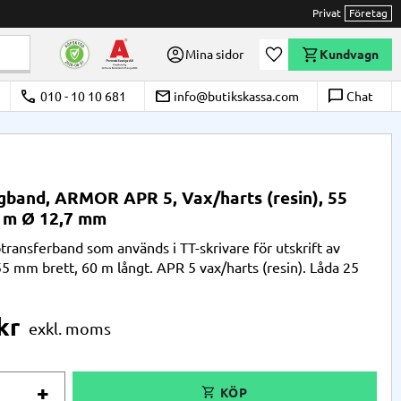
Privat
Företag
Önskelista
Mina sidor
Kundvagn
call
email
chat_bubble_outline
010 - 10 10 681
info@butikskassa.com
Chat
gband, ARMOR APR 5, Vax/harts (resin), 55
 m Ø 12,7 mm
transferband som används i TT-skrivare för utskrift av
 55 mm brett, 60 m långt. APR 5 vax/harts (resin). Låda 25
kr
+