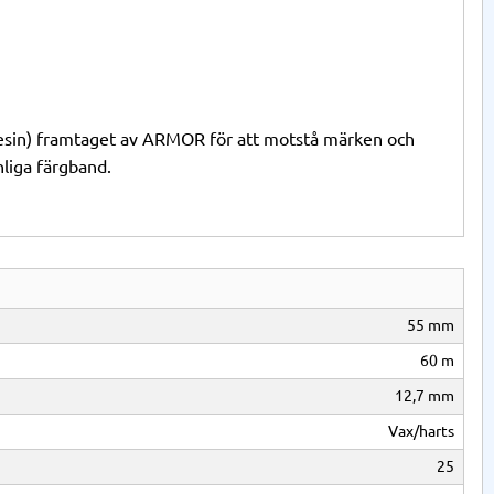
esin) framtaget av ARMOR för att motstå märken och
liga färgband.
55 mm
60 m
12,7 mm
Vax/harts
25