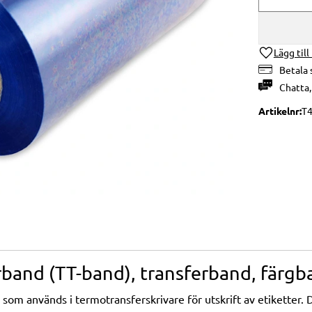
Lägg till
Betala 
Chatta
Artikelnr
T
band (TT-band), transferband, färgb
om används i termotransferskrivare för utskrift av etiketter. Det